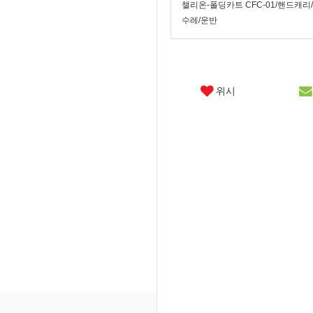
챌리온-폴딩카트 CFC-01/핸드캐리
수레/운반
위시