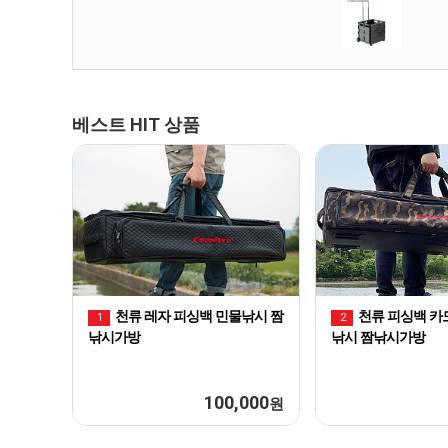
베스트 HIT 상품
천류 레자 피싱백 민물낚시 짬
천류 피싱백 카
1
2
낚시가방
낚시 짬낚시가방
100,000
원