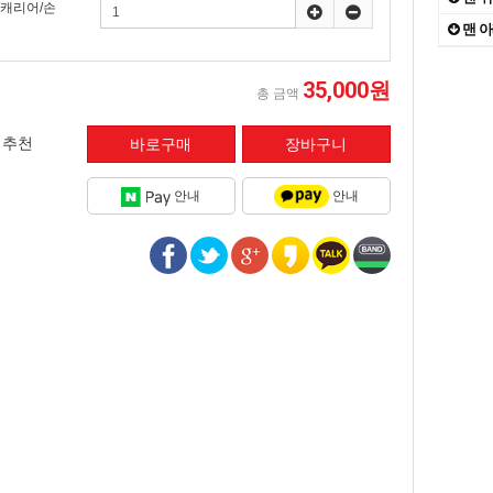
/캐리어/손
대자연
10
맨 
The
1
35,000원
총 금액
in
2
추천
안내
안내