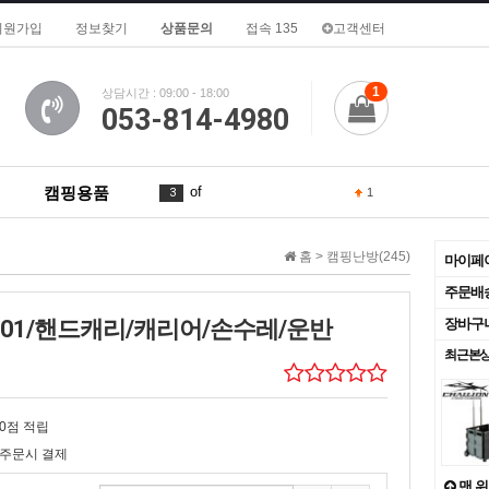
회원가입
정보찾기
상품문의
접속 135
고객센터
1
상담시간 : 09:00 - 18:00
053-814-4980
캠핑용품
of
3
1
To
4
1
홈 >
캠핑난방(245)
마이페
a
5
주문배
-01/핸드캐리/캐리어/손수레/운반
장바구
is
6
2
최근본
de
7
for
8
1
0점 적립
주문시 결제
2026
9
맨 