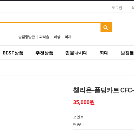
로그인
슬림형발판
파라솔
비상
의자
BEST상품
추천상품
민물낚시대
좌대
받침틀
챌리온-폴딩카트 CFC
35,000원
포인트
배송비