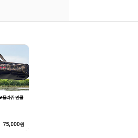
모플라쥬 민물
75,000
원