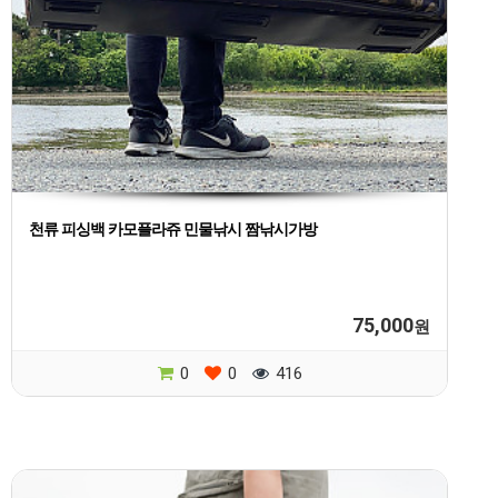
천류 피싱백 카모플라쥬 민물낚시 짬낚시가방
75,000
원
0
0
416