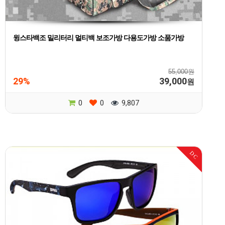
윙스타백조 밀리터리 멀티백 보조가방 다용도가방 소품가방
55,000원
29%
39,000
원
0
0
9,807
DC