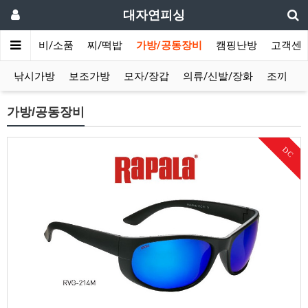
대자연피싱
침틀
채비/소품
찌/떡밥
가방/공동장비
캠핑난방
고객센
낚시가방
보조가방
모자/장갑
의류/신발/장화
조끼
가방/공동장비
DC