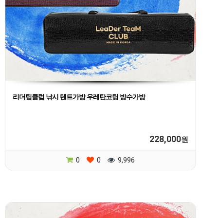
리더팀클럽 낚시 텐트가방 우레탄코팅 방수가방
228,000
원
0
0
9,996