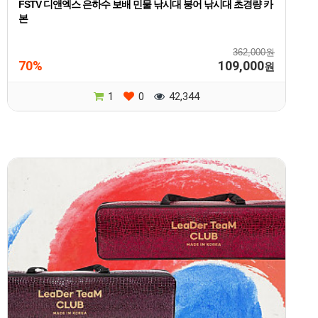
FSTV 디앤엑스 은하수 보배 민물 낚시대 붕어 낚시대 초경량 카
본
362,000원
70%
109,000
원
1
0
42,344