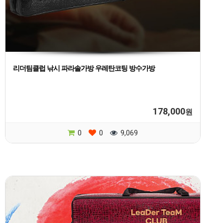
리더팀클럽 낚시 파라솔가방 우레탄코팅 방수가방
178,000
원
0
0
9,069