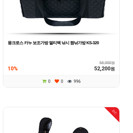
몽크로스 카누 보조가방 멀티백 낚시 짬낚가방 KS-320
58,000원
10%
52,200
원
0
0
996
DC