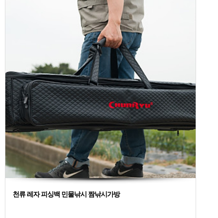
천류 레자 피싱백 민물낚시 짬낚시가방