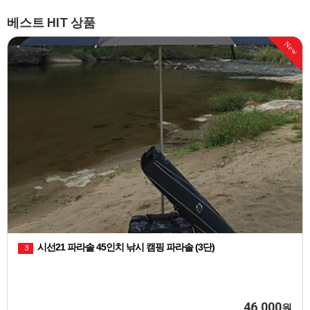
베스트 HIT 상품
New
시선21 파라솔 45인치 낚시 캠핑 파라솔 (3단)
3
46,000
원