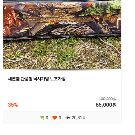
새론불 단풍형 낚시가방 보조가방
100,000원
35%
65,000
원
0
0
20,814