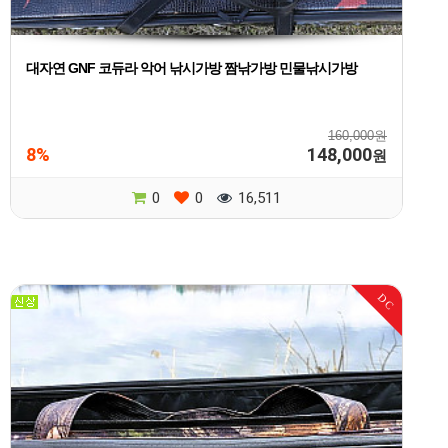
대자연 GNF 코듀라 악어 낚시가방 짬낚가방 민물낚시가방
160,000원
8%
148,000
원
0
0
16,511
DC