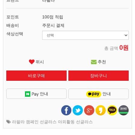
브랜드
라팔라
포인트
100점 적립
배송비
주문시 결제
색상선택
0원
총 금액
위시
추천
안내
안내
라팔라 캠페인 선글라스 야외활동 선글라스