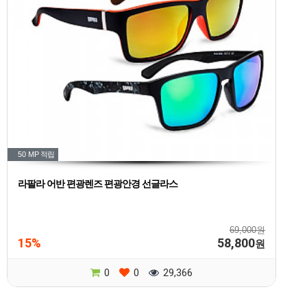
50 MP
적립
라팔라 어반 편광렌즈 편광안경 선글라스
69,000원
15%
58,800
원
0
0
29,366