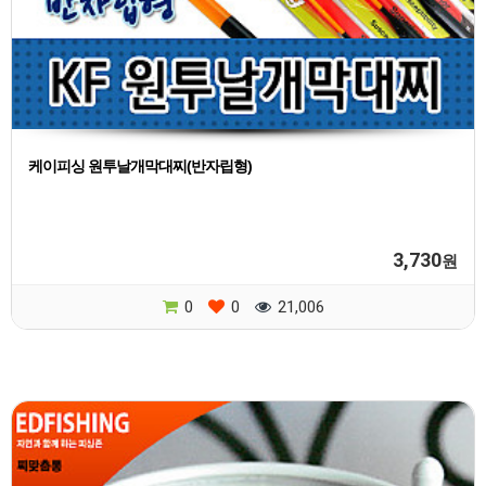
케이피싱 원투날개막대찌(반자립형)
3,730
원
0
0
21,006