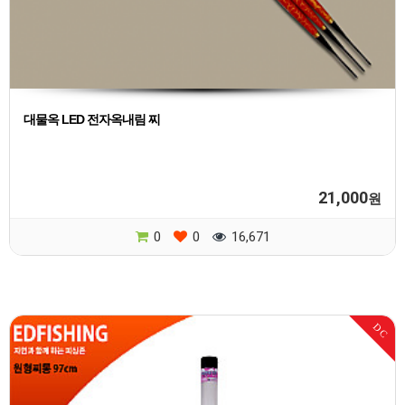
대물옥 LED 전자옥내림 찌
21,000
원
0
0
16,671
DC