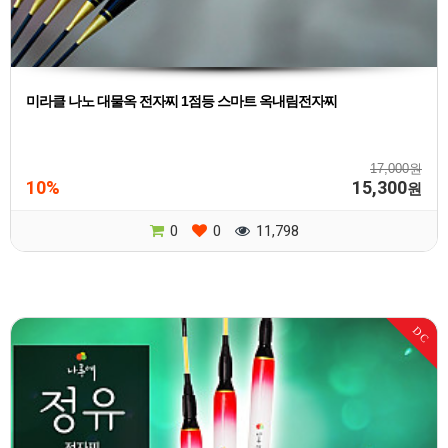
미라클 나노 대물옥 전자찌 1점등 스마트 옥내림전자찌
17,000원
10%
15,300
원
0
0
11,798
DC