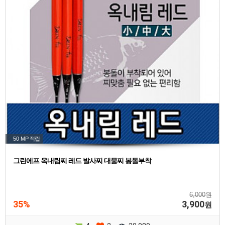
50 MP
적립
그린에프 옥내림찌 레드 발사찌 대물찌 봉돌부착
6,000원
35%
3,900
원