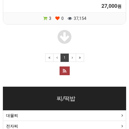
27,000
원
3
0
37,154
1
찌/떡밥
대물찌
전자찌