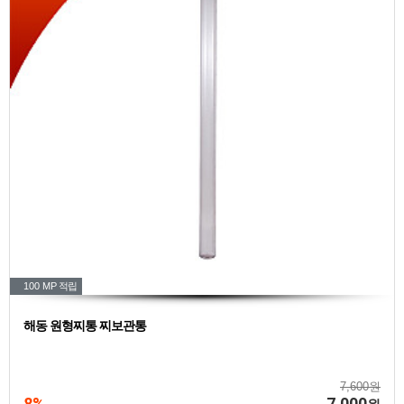
100 MP
적립
해동 원형찌통 찌보관통
7,600원
8%
7,000