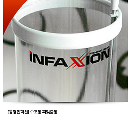
[동명인팩션] 수조통 찌맞춤통