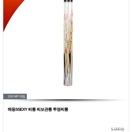
100 MP
적립
해동SSEXY 찌통 찌보관통 투명찌통
5,000원