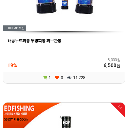
100 MP
적립
해동누드찌통 투명찌통 찌보관통
8,000원
19%
6,500
원
1
0
11,228
DC