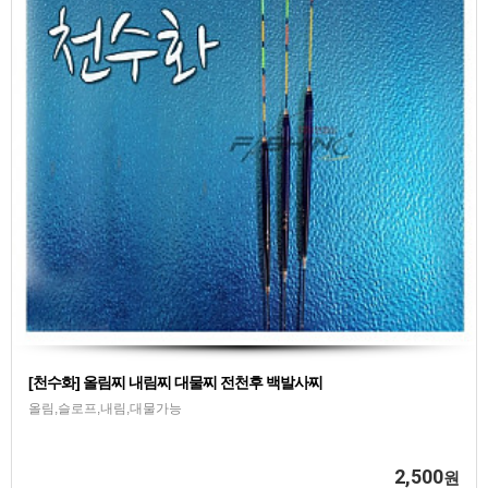
[천수화] 올림찌 내림찌 대물찌 전천후 백발사찌
올림,슬로프,내림,대물가능
2,500
원