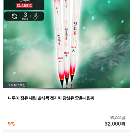
800 MP
적립
나루예 정유 내림 발사목 전자찌 광섬유 중층내림찌
35,000원
9%
32,000
원