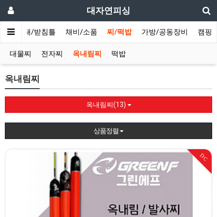
대자연피싱
의자/좌대/받침틀
채비/소품
찌/떡밥
가방/공동장비
캠핑
대물찌
전자찌
옥내림찌
떡밥
옥내림찌
옥내림찌(13)
상품정렬
DC