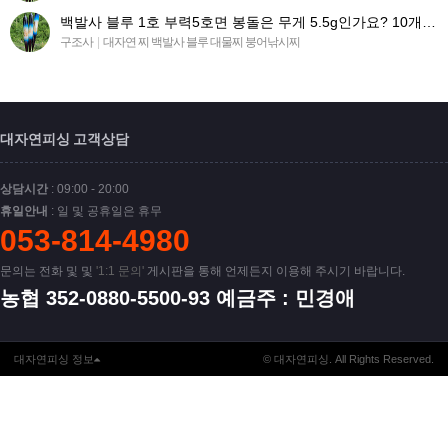
백발사 블루 1호 부력5호면 봉돌은 무게 5.5g인가요? 10개 구매시 유동봉돌(유동추.봉돌) 똑같이 구매하…
구조사
|
대자연 찌 백발사 블루 대물찌 붕어낚시찌
대자연피싱 고객상담
상담시간
: 09:00 - 20:00
휴일안내
: 일 및 공휴일은 휴무
053-814-4980
문의는 전화 및 및
'1:1 문의'
게시판을 통해 언제든지 이용해 주시기 바랍니다.
농협 352-0880-5500-93 예금주 : 민경애
대자연피싱 정보
© 대자연피싱. All Rights Reserved.