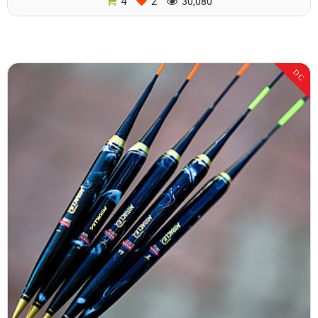
4
2
30,080
DC