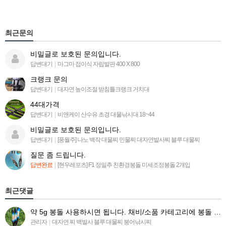
최근문의
비밀글로 보호된 문의입니다.
답변대기
|
마그마 접이식 자립발판 400 X 800
크랭크 문의
답변대기
|
대자연 높이조절 받침틀크랭크 거치대
44대가격
답변대기
|
비앤케이 산수유 초경 대물낚시대 18~44
비밀글로 보호된 문의입니다.
답변대기
|
[풍월주] 나노 백작 대물찌 민물찌 대자연발사찌 블루 대물찌
질문 좀 드립니다.
답변완료
|
[현우레포츠] F1 정밀추 친환경봉돌 미세조정봉돌 2개입
최근댓글
약 5g 봉돌 사용하시면 됩니다. 채비/소품 카테고리에 봉돌 목록 들어가시면 찾아보실수 있습니다 ^^.
관리자
|
대자연 찌 백발사 블루 대물찌 붕어낚시찌