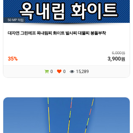
50 MP
적립
대자연 그린에프 옥내림찌 화이트 발사찌 대물찌 봉돌부착
6,000원
35%
3,900
원
0
0
15,289