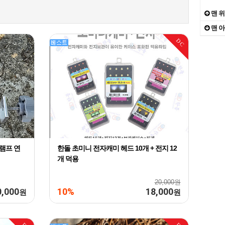
What
9
맨 
맨 
how
10
DC
The
1
램프 연
한돌 초미니 전자캐미 헤드 10개 + 전지 12
개 덕용
20,000원
0,000
10%
18,000
원
원