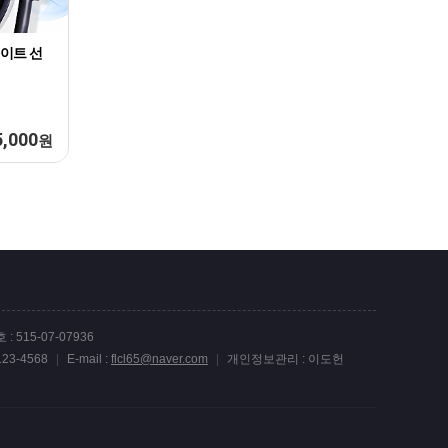
레이트 선
5,000
원
 515-07-07936
-123-4568
|
E-mail :
flcl65@naver.com
|
개인정보관리 : 이도헌