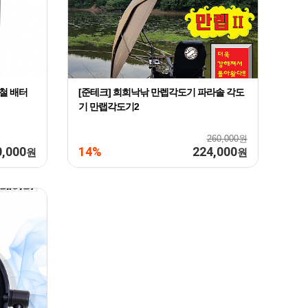
산철 배터
[준테크] 희희낙낚 만렙각도기 파라솔 각도
기 만랩각도기2
260,000원
0,000
14%
224,000
원
원