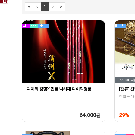
1
720 MP
적
다이와 청명X 민물 낚시대 다이와정품
[천류] 
경질용 
64,000
29%
원