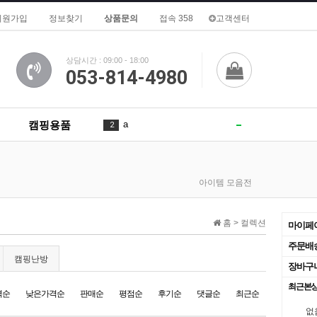
회원가입
정보찾기
상품문의
접속 358
고객센터
상담시간 : 09:00 - 18:00
053-814-4980
캠핑용품
a
2
1
3
4
아이템 모음전
in
4
1
de
5
홈 > 컬렉션
마이페
is
6
2
주문배
캠핑난방
장바구
of
7
1
최근본
격순
낮은가격순
판매순
평점순
후기순
댓글순
최근순
To
8
3
없