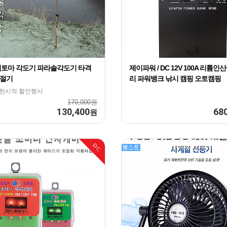
적토마 각도기 파라솔각도기 타격
제이파워 / DC 12V 100A 리튬인
절기
리 파워뱅크 낚시 캠핑 오토캠핑
 한시적 할인행사
170,000원
130,400
68
원
DC