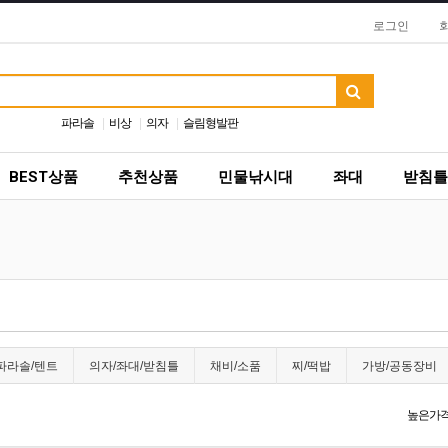
로그인
파라솔
비상
의자
슬림형발판
BEST상품
추천상품
민물낚시대
좌대
받침틀
파라솔/텐트
의자/좌대/받침틀
채비/소품
찌/떡밥
가방/공동장비
높은가