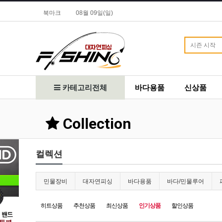
북마크
08월 09일(일)
카테고리전체
바다용품
신상품
Collection
컬렉션
민물장비
대자연피싱
바다용품
바다/민물루어
히트상품
추천상품
최신상품
인기상품
할인상품