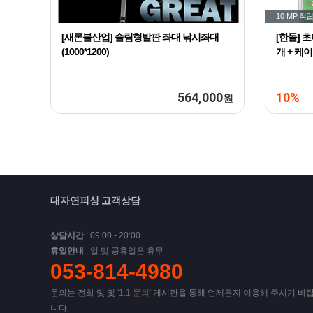
10 MP
적립
[새론불산업] 슬림형발판 좌대 낚시좌대
[한돌] 
(1000*1200)
개 + 케
564,000
10%
원
대자연피싱 고객상담
상담시간
: 09:00 - 20:00
휴일안내
: 일 및 공휴일은 휴무
053-814-4980
문의는 전화 및 및
'1:1 문의'
게시판을 통해 언제든지 이용해 주시기 바
니다.