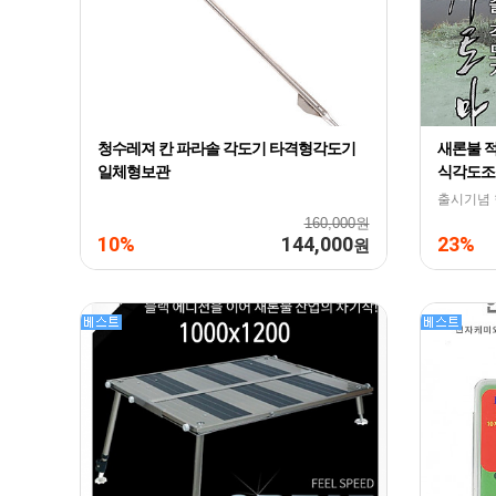
청수레져 칸 파라솔 각도기 타격형각도기
새론불 
일체형보관
식각도조
출시기념
160,000원
10%
144,000
23%
원