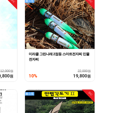
DC
DC
미라클 그린나래 2점등 스마트전자찌 민물
전자찌
12,000원
22,000원
0,800
10%
19,800
원
원
DC