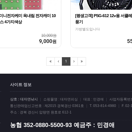
초미니전자케미 옥내림 전자캐미 10
[평생고객] PSG-612 12v용 서큘
이스 4가지색상
풍기
가방별도입니다
10,000원
9,000
5
원
1
사이트 정보
상호 : 대자연낚시
|
쇼핑몰명 : 대자연피싱
|
대표 : 민경애
|
사업자등록번호 :
통신판매업신고번호 : 제2015 경북경산 0361호
|
T. 053-814-4980
|
F. 02
주소 : 경북 경산시 압량면 원효로 612-1
랍
농협 352-0880-5500-93 예금주 : 민경애