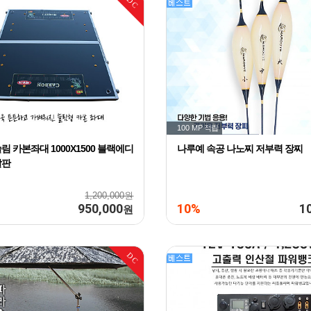
DC
100 MP
적립
림 카본좌대 1000X1500 블랙에디
나루예 속공 나노찌 저부력 장찌
발판
1,200,000원
950,000
10%
1
원
DC