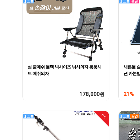
섬 쿨메쉬 블랙 빅사이즈 낚시의자 통풍시
새론불 슬
트 메쉬의자
션 카본
178,000
21%
원
DC