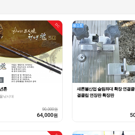
DC
립
천년혼
새론불산업 슬림좌대 확장 연결클
결클립 연장판 확장판
대물낚시대
90,000원
64,000
5
원