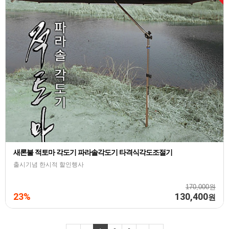
새론불 적토마 각도기 파라솔각도기 타격식각도조절기
출시기념 한시적 할인행사
170,000원
23%
130,400
원