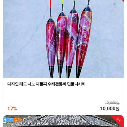
대자연 레드 나노 대물찌 수제관통찌 민물낚시찌
12,000원
17%
10,000
원
DC