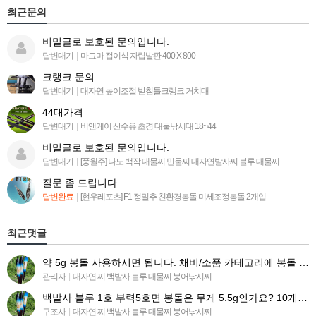
최근문의
비밀글로 보호된 문의입니다.
답변대기
|
마그마 접이식 자립발판 400 X 800
크랭크 문의
답변대기
|
대자연 높이조절 받침틀크랭크 거치대
44대가격
답변대기
|
비앤케이 산수유 초경 대물낚시대 18~44
비밀글로 보호된 문의입니다.
답변대기
|
[풍월주] 나노 백작 대물찌 민물찌 대자연발사찌 블루 대물찌
질문 좀 드립니다.
답변완료
|
[현우레포츠] F1 정밀추 친환경봉돌 미세조정봉돌 2개입
최근댓글
약 5g 봉돌 사용하시면 됩니다. 채비/소품 카테고리에 봉돌 목록 들어가시면 찾아보실수 있습니다 ^^.
관리자
|
대자연 찌 백발사 블루 대물찌 붕어낚시찌
백발사 블루 1호 부력5호면 봉돌은 무게 5.5g인가요? 10개 구매시 유동봉돌(유동추.봉돌) 똑같이 구매하…
구조사
|
대자연 찌 백발사 블루 대물찌 붕어낚시찌