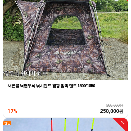
새론불 낙엽무늬 낚시텐트 캠핑 암막 텐트 1500*1850
300,000원
17%
250,000
원
DC