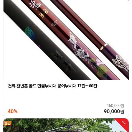
천류 천년혼 골드 민물낚시대 붕어낚시대 17칸 ~ 60칸
150,000원
40%
90,000
원
DC