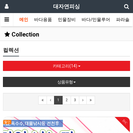
대자연피싱
메인
바다용품
민물장비
바다/민물루어
파라솔/
Collection
컬렉션
카테고리(14)
상품유형
1
2
3
DC