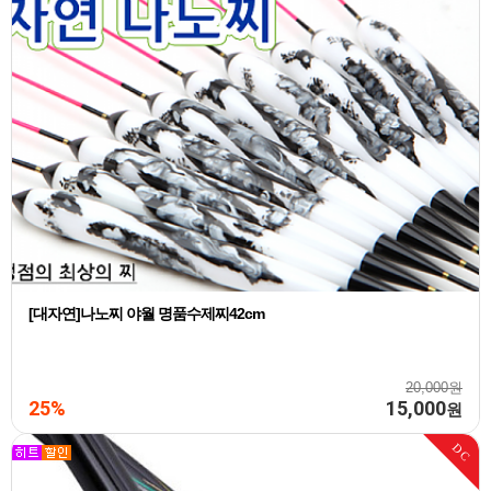
[대자연]나노찌 야월 명품수제찌42cm
20,000원
25%
15,000
원
DC