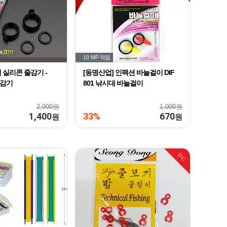
10 MP
적립
 실리콘 줄감기 -
[동명산업] 인팩션 바늘걸이 DIF
줄감기
801 낚시대 바늘걸이
2,000원
1,000원
1,400
33%
670
원
원
DC