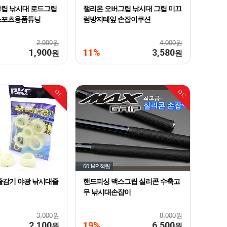
립 낚시대 로드그립
챌리온 오버그립 낚시대 그립 미끄
스포츠용품튜닝
럼방지테잎 손잡이쿠션
2,000원
4,000원
1,900
11%
3,580
원
원
DC
DC
60 MP
적립
줄감기 야광 낚시대줄
핸드피싱 맥스그립 실리콘 수축고
무 낚시대손잡이
3,000원
8,000원
2,100
19%
6,500
원
원