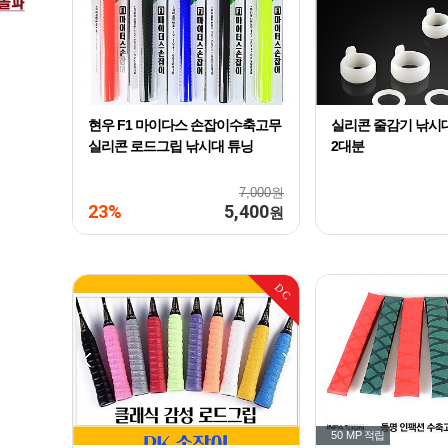
현우 F1 마이다스 손잡이수축고무
실리콘 줄감기 낚시
실리콘 로드그립 낚시대 튜닝
2대분
7,000원
23%
5,400
원
DC
50 MP
적립