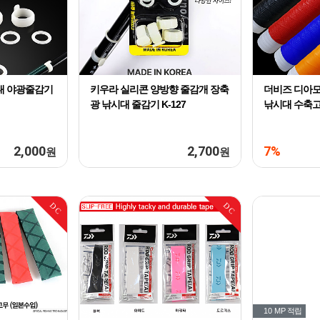
대 야광줄감기
키우라 실리콘 양방향 줄감개 장축
더비즈 디아모 
광 낚시대 줄감기 K-127
낚시대 수축
2,000
2,700
7%
원
원
DC
DC
10 MP
적립