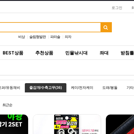
로그인
비상
슬림형발판
파라솔
의자
BEST상품
추천상품
민물낚시대
좌대
받침틀
토퍼/유동채비
줄감개/수축고무(36)
케미/전자케미
도래/봉돌
기타
최근순