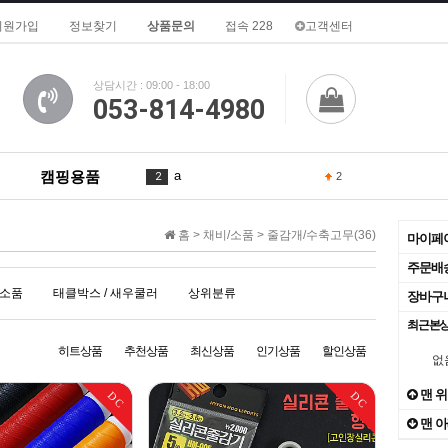
회원가입
정보찾기
상품문의
접속 228
고객센터
상담시간 : 09:00 - 18:00
053-814-4980
캠핑용품
a
2
2
in
3
1
홈 >
채비/소품
>
줄감개/수축고무(36)
마이페
of
4
1
주문배
소품
태클박스 / 새우쿨러
상위분류
장바구
is
5
1
최근본
To
6
1
히트상품
추천상품
최신상품
인기상품
할인상품
없
1
7
맨 
DC
DC
맨 
De
8