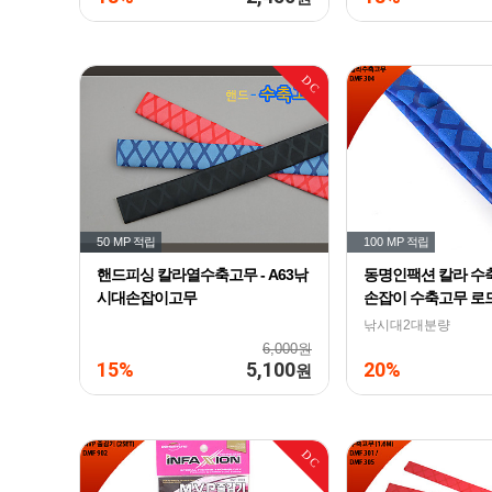
DC
50 MP
적립
100 MP
적립
핸드피싱 칼라열수축고무 - A63낚
동명인팩션 칼라 수
시대손잡이고무
손잡이 수축고무 로드
낚시대2대분량
6,000원
15%
5,100
20%
원
DC