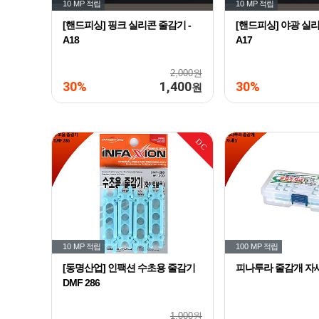
10 MP
적립
10 MP
적립
[핸드피싱] 핑크 실리콘 줄감기 -
[핸드피싱] 야광 실리
A18
A17
2,000원
30%
1,400
30%
원
DC
10 MP
적립
100 MP
적립
[동명산업] 인팩션 수초용 줄감기
피나투라 줄감개 자새
DMF 286
1,000원