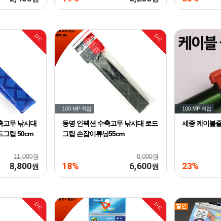
DC
DC
100 MP
적립
100 MP
적립
축고무 낚시대
동명 인팩션 수축고무 낚시대 로드
세종 케이블
그립 50cm
그립 손잡이튜닝55cm
11,000원
8,000원
8,800
18%
6,600
23%
원
원
DC
DC