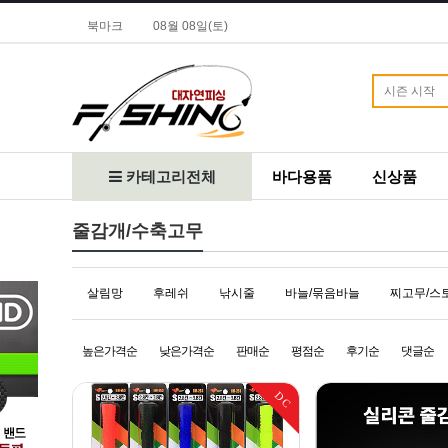
북마크
08월 08일(토)
카테고리전체
바다용품
신상품
줄감개/수축고무
살림망
후레쉬
낚시줄
바늘/묶음바늘
찌고무/스
높은가격순
낮은가격순
판매순
평점순
후기순
댓글순
DC