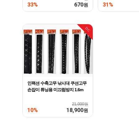
33%
670
31%
원
DC
인팩션 수축고무 낚시대 쿠션고무
손잡이 튜닝용 미끄럼방지 1.6m
21,000원
10%
18,900
원