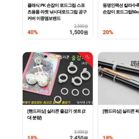
클래식 PK 손잡이 로드그립 스포
동명인팩션 칼라수
츠용품 라켓 낚시대로드그립 공구
손잡이 로드그립50c
커버 이중엠보밴드
2,500원
40%
1,500
20%
원
DC
[핸드피싱] 실리콘 줄감기 셋트 (2
[핸드피싱] 실리콘 
대 분량)
3,000원
18%
2,450
18%
원