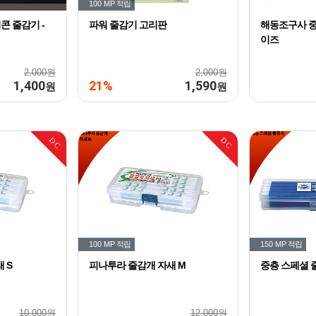
100 MP
적립
콘 줄감기 -
파워 줄감기 고리판
해동조구사 중
이즈
2,000원
2,000원
1,400
21%
1,590
원
원
DC
DC
100 MP
적립
150 MP
적립
 S
피나투라 줄감개 자새 M
중층 스페셜 
10,000원
12,000원