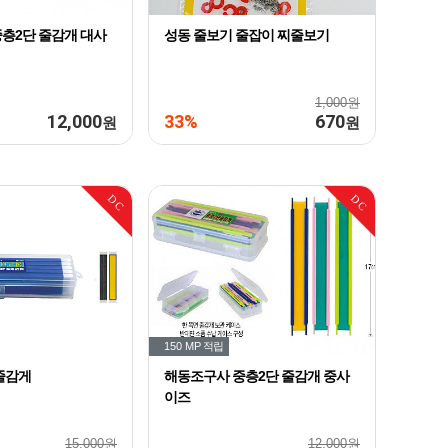
층2단 줄감개 대사
성동 줄보기 줄잡이 찌줄보기
1,000원
12,000
33%
670
원
원
DC
DC
150 MP
적립
줄감게
해동조구사 중층2단 줄감개 중사
이즈
15,000원
12,000원