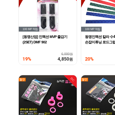
100 MP
적립
100 MP
적립
[동명산업] 인팩션 MVP 줄감기
동명인팩션 칼라 수
(2SET) DMF 902
손잡이튜닝 로드그립 
6,000원
19%
4,850
20%
원
DC