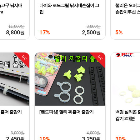
축고무 낚시대
다이와 로드그립 낚시대손잡이 그
챌리온 오버그
m
립
손잡이쿠션 
11,000원
3,000원
8,800
17%
2,500
5%
원
원
DC
DC
찌홀더 줄감기
[핸드피싱] 멀티 찌홀더 줄감기
백경 실리콘 
감기 2대분
3,000원
4,000원
2,450
19%
3,250
30%
원
원