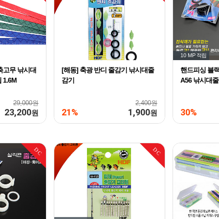
10 MP
적립
축고무 낚시대
[해동] 축광 반디 줄감기 낚시대줄
핸드피싱 블랙
1.6M
감기
A56 낚시대
29,000원
2,400원
23,200
21%
1,900
30%
원
원
DC
DC