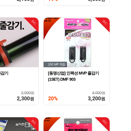
DC
DC
100 MP
적립
줄감기
[동명산업] 인팩션 MVP 줄감기
(1SET) DMF 903
3,000원
4,000원
2,300
20%
3,200
원
원
DC
DC