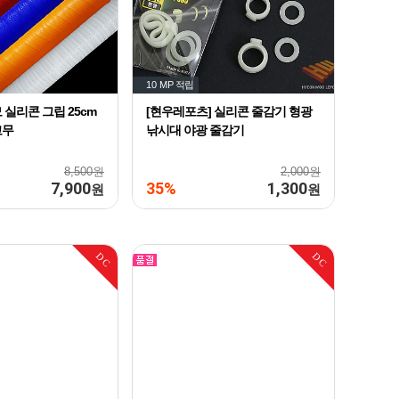
What
9
AND
10
10 MP
적립
The
1
실리콘 그립 25cm
[현우레포츠] 실리콘 줄감기 형광
고무
낚시대 야광 줄감기
8,500원
2,000원
7,900
35%
1,300
원
원
DC
DC