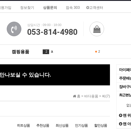
회원가입
정보찾기
상품문의
접속 303
고객센터
상담시간 : 09:00 - 18:00
053-814-4980
캠핑용품
a
2
2
in
3
1
마이페
 만나보실 수 있습니다.
is
4
2
주문배
장바구
To
5
최근본
홈 >
바다용품
>
찌(7)
of
6
3
없
What
7
맨 
맨 
1
히트상품
추천상품
8
최신상품
인기상품
할인상품