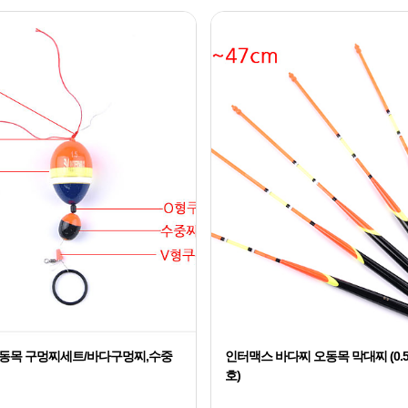
동목 구멍찌세트/바다구멍찌,수중
인터맥스 바다찌 오동목 막대찌 (0.5
호)