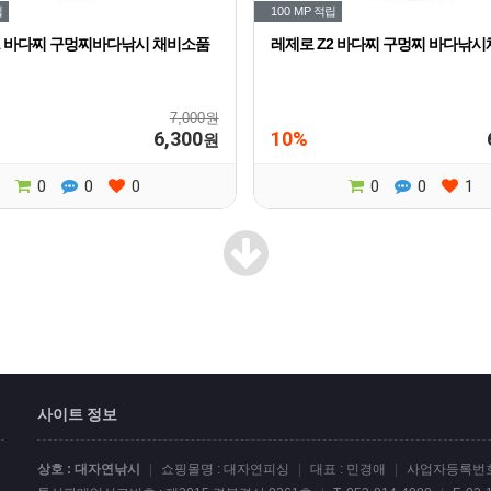
립
100 MP
적립
1 바다찌 구멍찌바다낚시 채비소품
레제로 Z2 바다찌 구멍찌 바다낚시
7,000원
6,300
10%
원
0
0
0
0
0
1
사이트 정보
상호 : 대자연낚시
|
쇼핑몰명 : 대자연피싱
|
대표 : 민경애
|
사업자등록번호 :