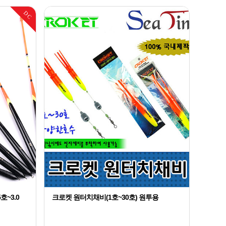
AND
9
DC
De
10
The
1
호~3.0
크로켓 원터치채비(1호~30호) 원투용