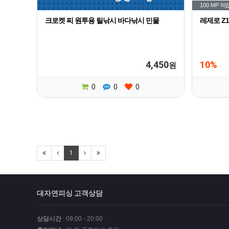
100 MP
적
크로켓 찌 원투용 릴낚시 바다낚시 민물
레제로 Z
4,450
10%
원
0
0
0
1
대자연피싱 고객상담
상담시간
: 09:00 - 20:00