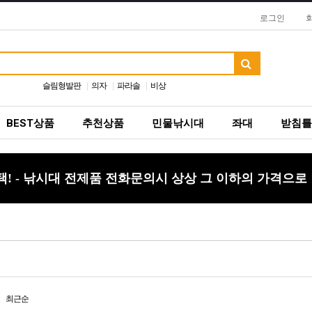
로그인
슬림형발판
의자
파라솔
비상
BEST상품
추천상품
민물낚시대
좌대
받침틀
 - 낚시대 전제품 전화문의시 상상 그 이하의 가격으로
최근순