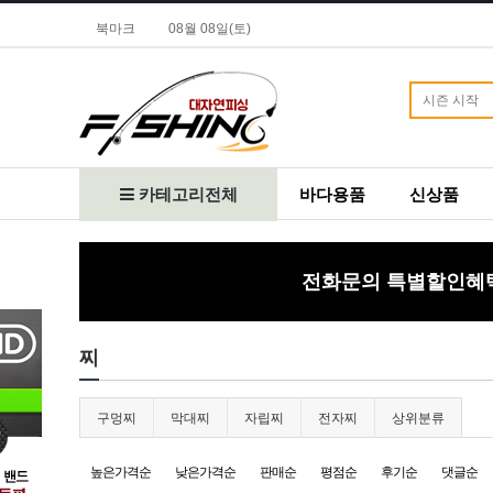
북마크
08월 08일(토)
카테고리전체
바다용품
신상품
전화문의 특별할인혜택!
찌
구멍찌
막대찌
자립찌
전자찌
상위분류
높은가격순
낮은가격순
판매순
평점순
후기순
댓글순