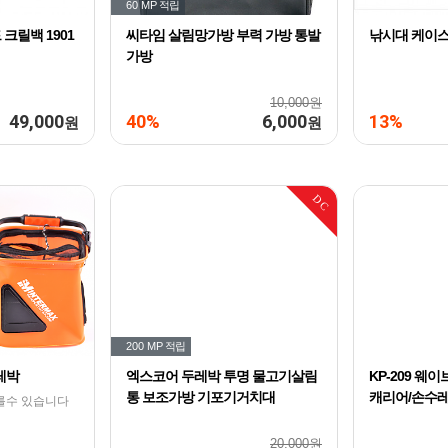
60 MP
적립
 크릴백 1901
씨타임 살림망가방 부력 가방 통발
낚시대 케이
가방
10,000원
49,000
40%
6,000
13%
원
원
DC
200 MP
적립
레박
엑스코어 두레박 투명 물고기살림
KP-209 웨
통 보조가방 기포기거치대
캐리어/손수
를수 있습니다
20,000원