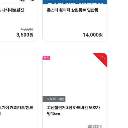
스 낚시대보관집
몬스터 원터치 살림통30 밑밥통
4,000원
3,500
14,000
원
원
DC
500 MP
적립
이브기어 캐리카트/핸드
고센챌린저 2단 하드바칸 보조가
레
방45cm
68,000원