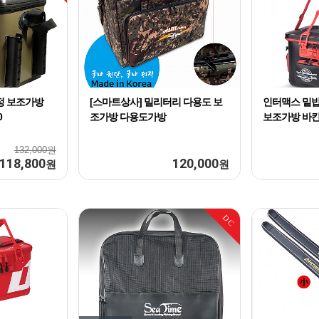
정 보조가방
[스마트상사] 밀리터리 다용도 보
인터맥스 밑밥
0
조가방 다용도가방
보조가방 바칸
132,000원
118,800
120,000
원
원
DC