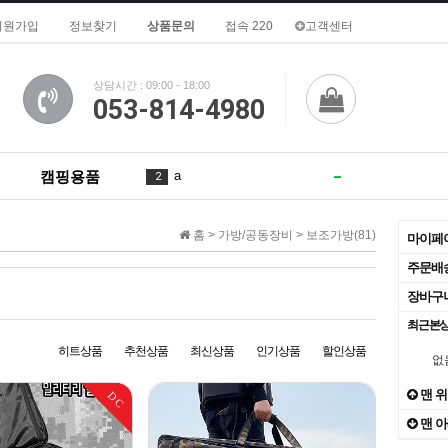
회원가입
정보찾기
상품문의
접속 220
고객센터
상담시간 : 09:00 - 18:00
053-814-4980
캠핑용품
a
2
in
3
홈 >
가방/공동장비
>
보조가방(81)
마이페
for
4
주문배
장바구
is
5
1
최근본
1
6
1
히트상품
추천상품
최신상품
인기상품
할인상품
없
What
7
2
맨 
DC
맨 
of
8
2