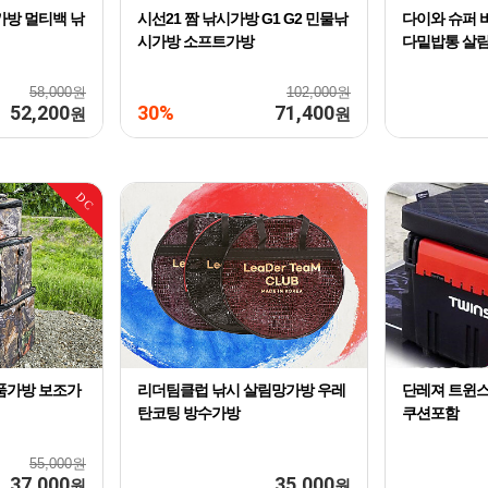
가방 멀티백 낚
시선21 짬 낚시가방 G1 G2 민물낚
다이와 슈퍼 바칸
시가방 소프트가방
다밑밥통 살
58,000원
102,000원
52,200
30%
71,400
원
원
DC
품가방 보조가
리더팀클럽 낚시 살림망가방 우레
단레져 트윈스
탄코팅 방수가방
쿠션포함
55,000원
37,000
35,000
원
원