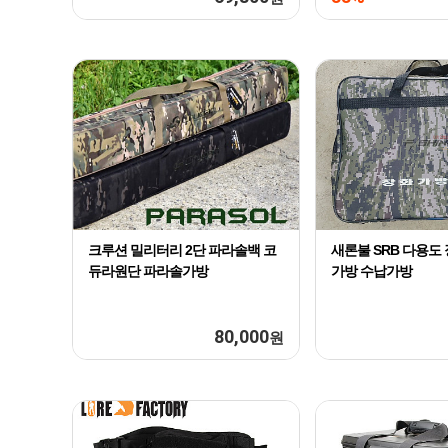
크루션 밀리터리 2단 파라솔백 코
새론불 SRB 다용도
듀라원단 파라솔가방
가방 수납가방
80,000
원