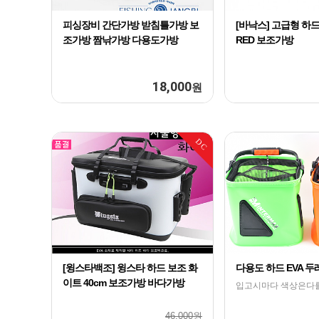
피싱장비 간단가방 받침틀가방 보
[바낙스] 고급형 하드
조가방 짬낚가방 다용도가방
RED 보조가방
18,000
원
DC
[윙스타백조] 윙스타 하드 보조 화
다용도 하드 EVA 두
이트 40cm 보조가방 바다가방
입고시마다 색상은다
46,000원