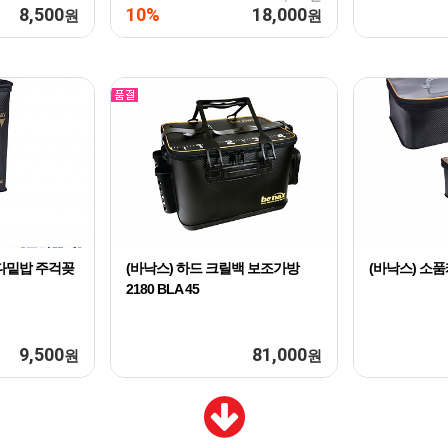
8,500
10%
18,000
원
원
다밑밥 주걱꽂
(바낙스) 하드 크릴백 보조가방
(바낙스) 소품케
2180 BLA 45
9,500
81,000
원
원