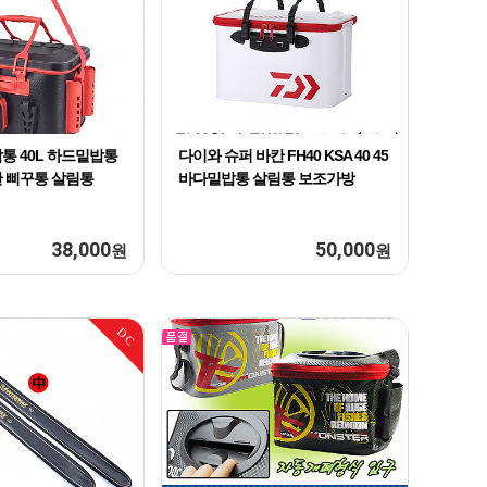
통 40L 하드밑밥통
다이와 슈퍼 바칸 FH40 KSA 40 45
 삐꾸통 살림통
바다밑밥통 살림통 보조가방
38,000
50,000
원
원
DC