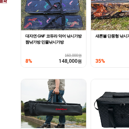
대자연 GNF 코듀라 악어 낚시가방
새론불 단풍형 낚시
짬낚가방 민물낚시가방
160,000원
8%
148,000
35%
원