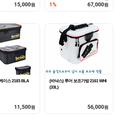
15,000
1%
67,000
원
원
이스 2183 BLA
(바낙스) 루어 보조가방 2161 WHI
(33L)
11,500
56,000
원
원