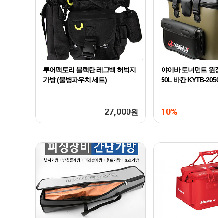
루어팩토리 블랙탄 레그백 허벅지
야이바 토너먼트 원
가방 (물병파우치 세트)
50L 바칸 KYTB-205
27,000
10%
원