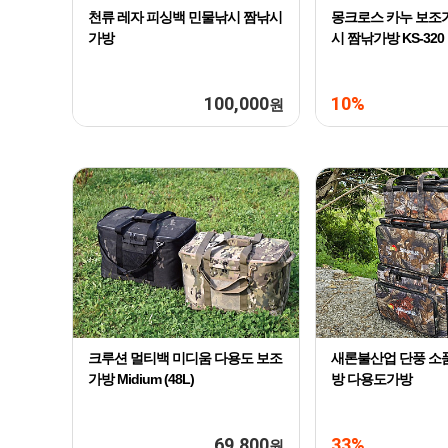
천류 레자 피싱백 민물낚시 짬낚시
몽크로스 카누 보조
가방
시 짬낚가방 KS-320
100,000
10%
원
크루션 멀티백 미디움 다용도 보조
새론불산업 단풍 소
가방 Midium (48L)
방 다용도가방
69,800
33%
원