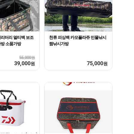
To
9
4
de
10
The
1
리터리 멀티백 보조
천류 피싱백 카모플라쥬 민물낚시
가방 소품가방
짬낚시가방
55,000원
39,000
75,000
원
원