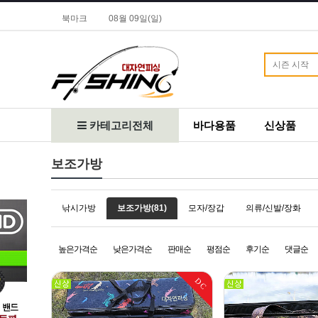
북마크
08월 09일(일)
카테고리전체
바다용품
신상품
보조가방
낚시가방
보조가방(81)
모자/장갑
의류/신발/장화
높은가격순
낮은가격순
판매순
평점순
후기순
댓글순
DC