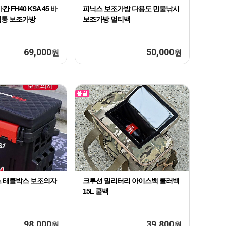
 FH40 KSA 45 바
피닉스 보조가방 다용도 민물낚시
림통 보조가방
보조가방 멀티백
69,000
50,000
원
원
 태클박스 보조의자
크루션 밀리터리 아이스백 쿨러백
15L 쿨백
98,000
39,800
원
원