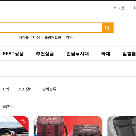
로그인
파라솔
비상
슬림형발판
의자
BEST상품
추천상품
민물낚시대
좌대
받침틀
조끼
보조장비
상위분류
최근순
DC