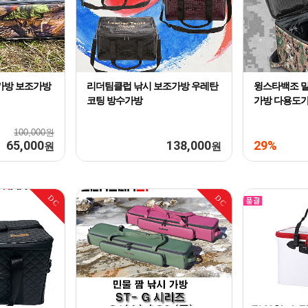
가방 보조가방
리더팀클럽 낚시 보조가방 우레탄
윙스타백조 밀
코팅 방수가방
가방 다용도
100,000원
65,000
138,000
29%
원
원
DC
DC