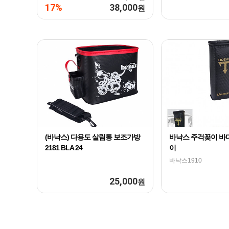
17%
38,000
원
(바낙스) 다용도 살림통 보조가방
바낙스 주걱꽂이 바
2181 BLA 24
이
바낙스1910
25,000
원