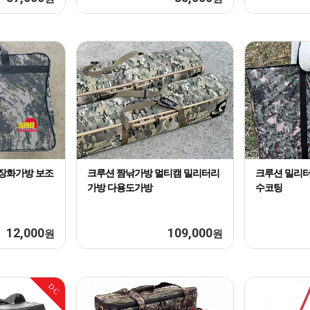
 장화가방 보조
크루션 짬낚가방 멀티캠 밀리터리
크루션 밀리터
가방 다용도가방
수코팅
12,000
109,000
원
원
DC