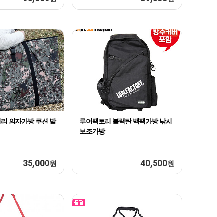
리 의자가방 쿠션 발
루어팩토리 블랙탄 백팩가방 낚시
보조가방
35,000
40,500
원
원