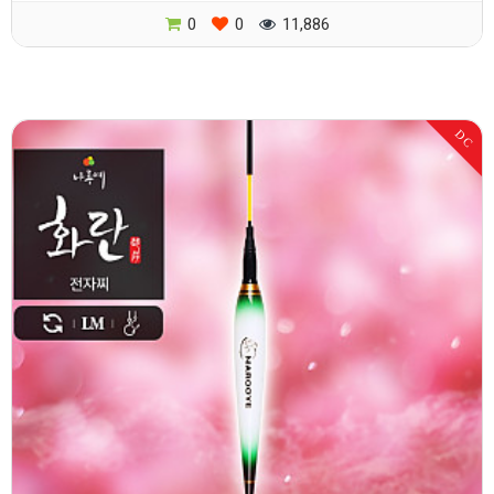
0
0
11,886
DC