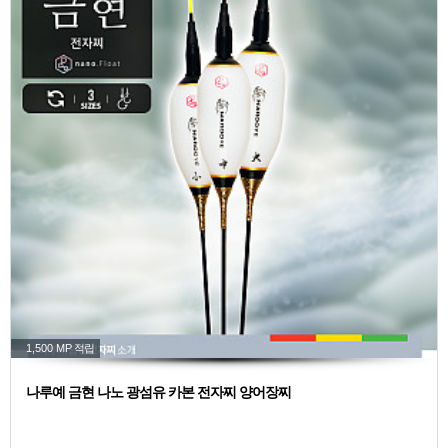
1,500 MP
적립
나루예 금현 나노 광섬유 카본 전자찌 양어장찌