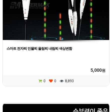
스마트 전자찌 민물찌 올림찌 내림찌 색상변함
5,000
원
0
0
8,893