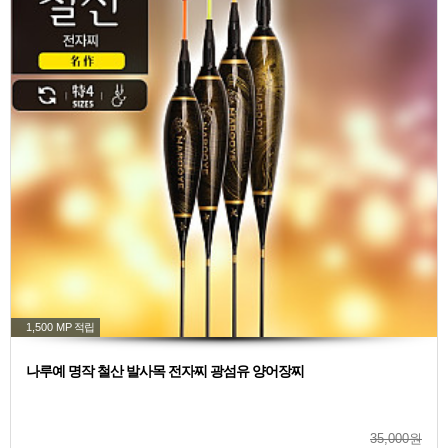
1,500 MP
적립
나루예 명작 철산 발사목 전자찌 광섬유 양어장찌
35,000원