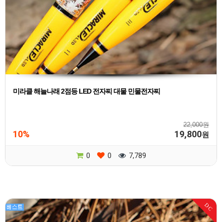
미라클 해늘나래 2점등 LED 전자찌 대물 민물전자찌
22,000원
10%
19,800
원
0
0
7,789
DC