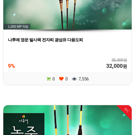
1,000 MP
적립
나루예 영운 발사목 전자찌 광섬유 다용도찌
35,000원
9%
32,000
원
0
0
7,556
DC