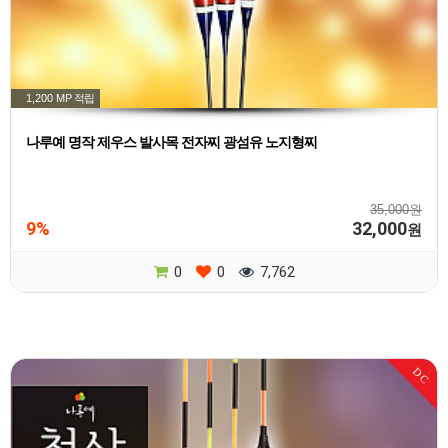
1,200 MP
적립
나루예 명작 제우스 발사목 전자찌 광섬유 노지형찌
35,000원
9%
32,000
원
0
0
7,762
DC