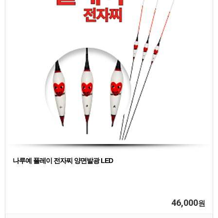
나루예 플레이 전자찌 양면발광 LED
46,000
원