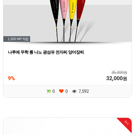
1,500 MP
적립
나루예 무학 롱 나노 광섬유 전자찌 양어장찌
35,000원
9%
32,000
원
0
0
7,592
DC