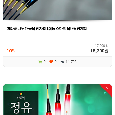
미라클 나노 대물옥 전자찌 1점등 스마트 옥내림전자찌
17,000원
10%
15,300
원
0
0
11,793
DC