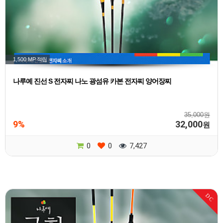
1,500 MP
적립
나루예 진선 S 전자찌 나노 광섬유 카본 전자찌 양어장찌
35,000원
9%
32,000
원
0
0
7,427
DC