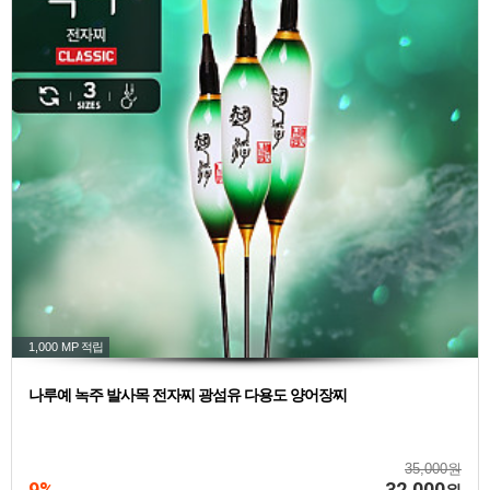
1,000 MP
적립
나루예 녹주 발사목 전자찌 광섬유 다용도 양어장찌
35,000원
9%
32,000