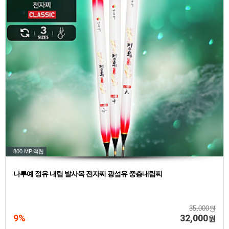
800 MP
적립
나루예 정유 내림 발사목 전자찌 광섬유 중층내림찌
35,000원
9%
32,000
원