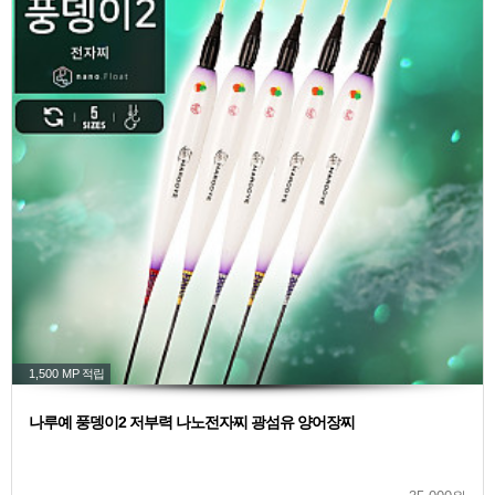
1,500 MP
적립
나루예 풍뎅이2 저부력 나노전자찌 광섬유 양어장찌