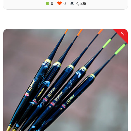
0
0
4,508
DC