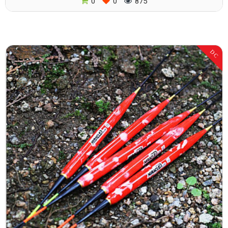
0
0
875
DC