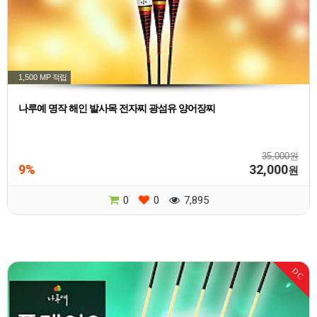
1,500 MP
적립
나루예 명작 해인 발사목 전자찌 광섬유 양어장찌
35,000원
9%
32,000
원
0
0
7,895
DC