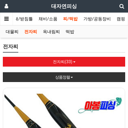
대자연피싱
의자/좌대/받침틀
채비/소품
찌/떡밥
가방/공동장비
캠핑
대물찌
전자찌
옥내림찌
떡밥
전자찌
전자찌(33)
상품정렬