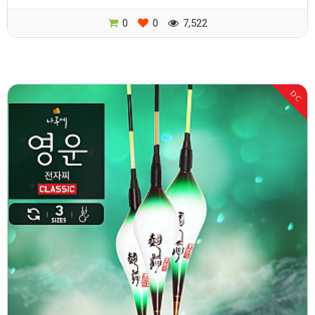
0
0
7,522
DC