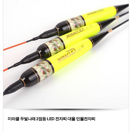
미라클 두빛나래 2점등 LED 전자찌 대물 민물전자찌