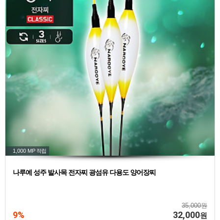
1,000 MP
적립
나루예 성주 발사목 전자찌 광섬유 다용도 양어장찌
35,000원
9%
32,000
원