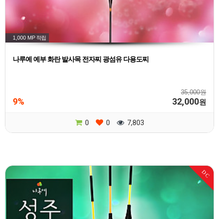
1,000 MP
적립
나루예 예부 화란 발사목 전자찌 광섬유 다용도찌
35,000원
9%
32,000
원
0
0
7,803
DC