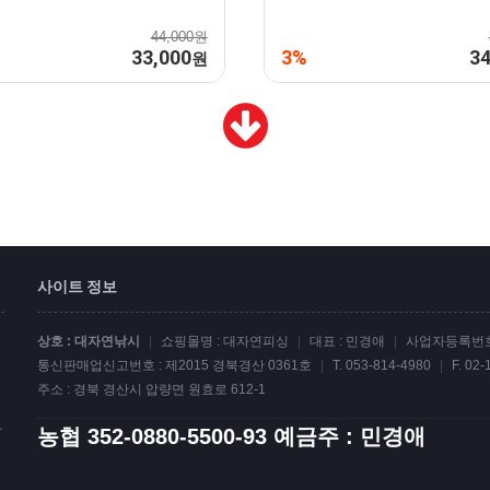
44,000원
33,000
3%
34
원
사이트 정보
상호 : 대자연낚시
|
쇼핑몰명 : 대자연피싱
|
대표 : 민경애
|
사업자등록번호 :
통신판매업신고번호 : 제2015 경북경산 0361호
|
T. 053-814-4980
|
F. 02
주소 : 경북 경산시 압량면 원효로 612-1
랍
농협 352-0880-5500-93 예금주 : 민경애