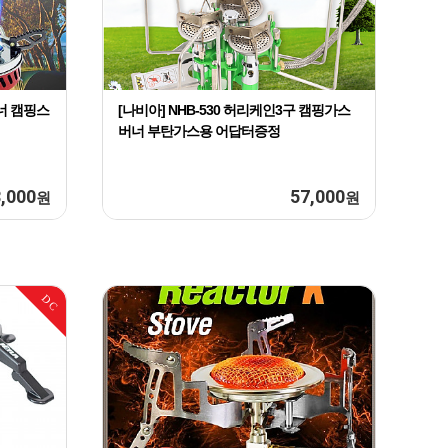
너 캠핑스
[나비아] NHB-530 허리케인3구 캠핑가스
버너 부탄가스용 어답터증정
,000
57,000
원
원
DC