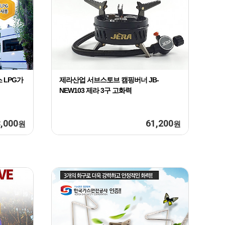
What
9
for
10
The
1
 LPG가
제라산업 서브스토브 캠핑버너 JB-
NEW103 제라 3구 고화력
,000
61,200
원
원