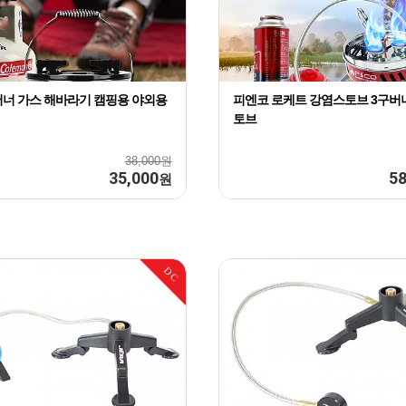
버너 가스 해바라기 캠핑용 야외용
피엔코 로케트 강염스토브 3구버
토브
38,000원
35,000
58
원
DC