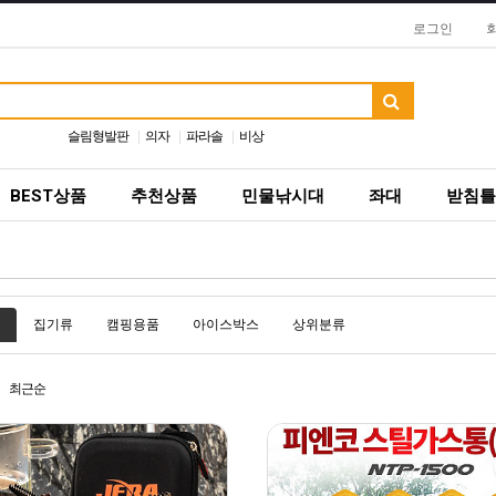
로그인
슬림형발판
의자
파라솔
비상
BEST상품
추천상품
민물낚시대
좌대
받침틀
집기류
캠핑용품
아이스박스
상위분류
최근순