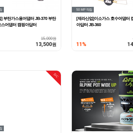
립
50 MP
적립
] 부탄가스용어댑터 JB-370 부탄
[제라산업]이소가스 호수어댑터 
호스어댑터 캠핑아답터
아답터 JB-360
15,000원
13,500
11%
14
원
DC
립