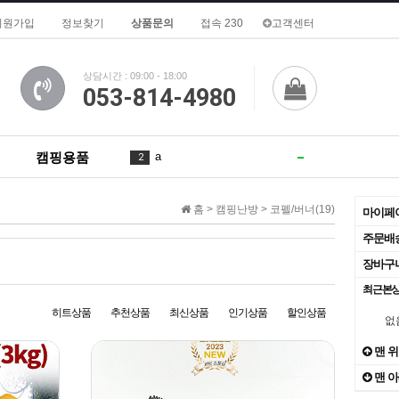
회원가입
정보찾기
상품문의
접속 230
고객센터
상담시간 : 09:00 - 18:00
053-814-4980
캠핑용품
a
2
1
3
4
홈 >
캠핑난방
>
코펠/버너(19)
마이페
in
4
1
주문배
장바구
To
5
최근본
is
6
2
히트상품
추천상품
최신상품
인기상품
할인상품
없
of
7
1
맨 
맨 
de
8