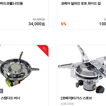
하드코펠1-2인용
코베아 알파인 포트 와이드 업
42,000원
1
34,000
6%
100
원
DC
립
 스탠다드 버너
[코베아]K1가스 스토브
kGB-0408