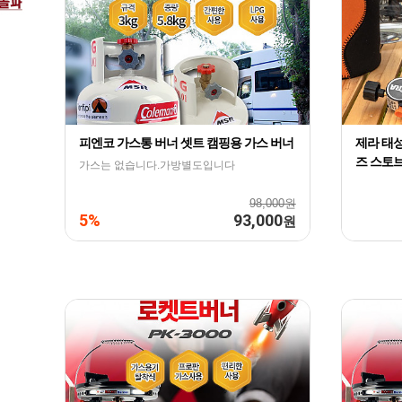
피엔코 가스통 버너 셋트 캠핑용 가스 버너
제라 태성
즈 스토
가스는 없습니다.가방별도입니다
98,000원
5%
93,000
원