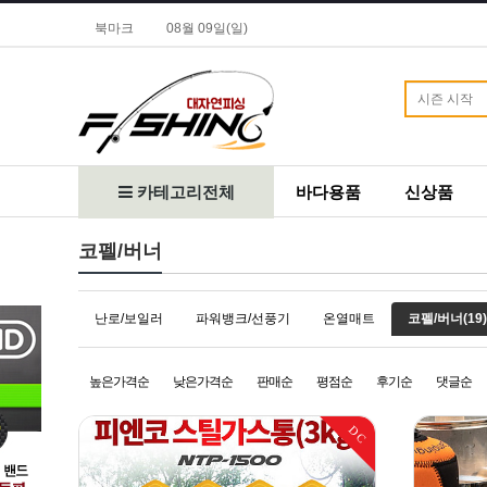
북마크
08월 09일(일)
카테고리전체
바다용품
신상품
코펠/버너
난로/보일러
파워뱅크/선풍기
온열매트
코펠/버너(19)
높은가격순
낮은가격순
판매순
평점순
후기순
댓글순
DC