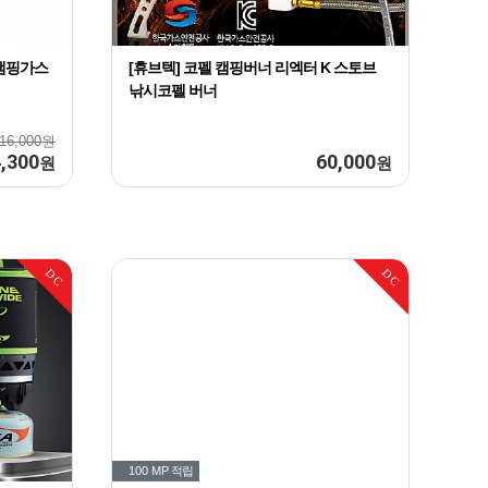
캠핑가스
[휴브텍] 코펠 캠핑버너 리엑터 K 스토브
낚시코펠 버너
16,000원
,300
60,000
원
원
DC
DC
100 MP
적립