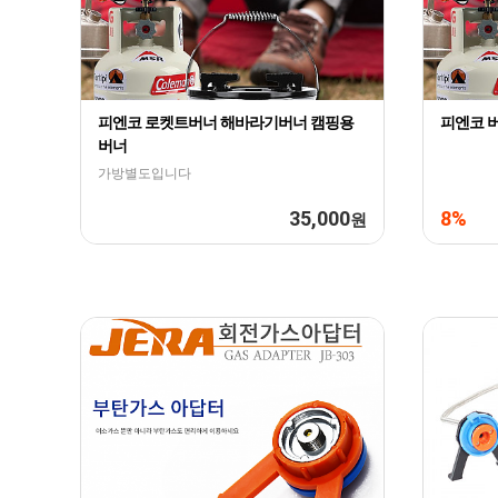
피엔코 로켓트버너 해바라기버너 캠핑용
피엔코 
버너
가방별도입니다
35,000
8%
원