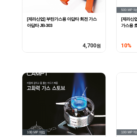
500 MP
적
[제라산업] 부탄가스용 아답타 회전 가스
[제라산업
아답타 JB-303
가스용 
4,700
10%
원
100 MP
적립
100 MP
적