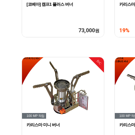
[코베아] 캠프1 플러스 버너
카리스마
73,000
19%
원
DC
100 MP
적립
100 MP
적
카리스마 미니 버너
카리스마