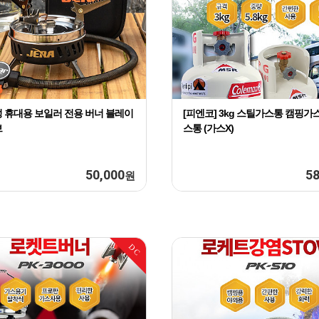
 휴대용 보일러 전용 버너 블레이
[피엔코] 3kg 스틸가스통 캠핑가스
브
스통 (가스X)
50,000
58
원
DC