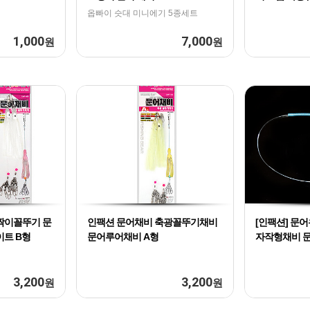
옵빠이 슷대 미니에기 5종세트
1,000
7,000
원
원
짝이꼴뚜기 문
인팩션 문어채비 축광꼴뚜기채비
[인팩션] 문
이트 B형
문어루어채비 A형
자작형채비 
3,200
3,200
원
원