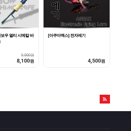
보우 멀티 시메칼 바
[아쿠아엑스] 전자에기
용
9,000원
8,100
4,500
원
원