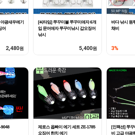
50 MP
적립
스 야광새우에기
[씨타임] 쭈꾸미볼 쭈꾸미애자 6개
바다 낚시 원
징어
입 문어애자 쭈꾸미낚시 갑오징어
채비
낚시
2,480
5,400
3%
원
원
9048
제로스 옵빠이 에기 세트 ZE-1785
[인팩션] 쭈
오징어 한치 에기
비 고급 야광