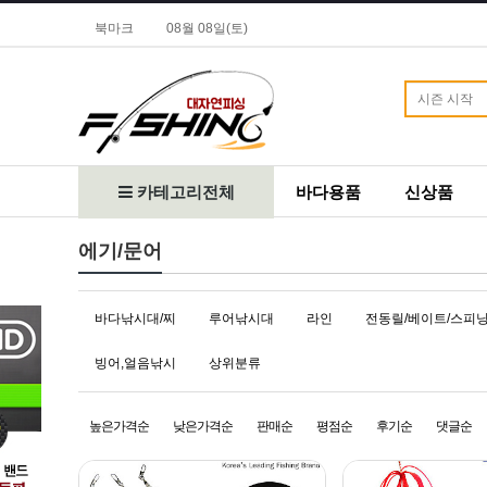
북마크
08월 08일(토)
카테고리전체
바다용품
신상품
에기/문어
바다낚시대/찌
루어낚시대
라인
전동릴/베이트/스피
빙어,얼음낚시
상위분류
높은가격순
낮은가격순
판매순
평점순
후기순
댓글순