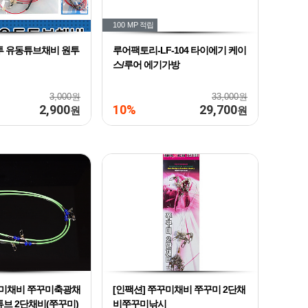
100 MP
적립
투 유동튜브채비 원투
루어팩토리-LF-104 타이에기 케이
스/루어 에기가방
3,000원
33,000원
2,900
10%
29,700
원
원
꾸미채비 쭈꾸미축광채
[인팩션] 쭈꾸미채비 쭈꾸미 2단채
튜브 2단채비(쭈꾸미)
비쭈꾸미낚시