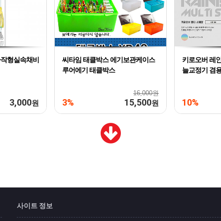
 자작형실속채비
씨타임 태클박스 에기보관케이스
키로오버 레인
루어에기 태클박스
늘교정기 겸
16,000원
3,000
3%
15,500
10%
원
원
사이트 정보