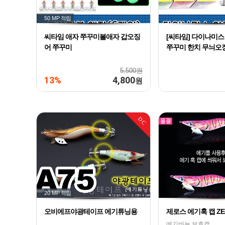
50 MP
적립
씨타임 애자 쭈꾸미볼애자 갑오징
[씨타임] 다이나미
어 쭈꾸미
쭈꾸미 한치 무늬오
5,500원
13%
4,800
원
DC
20 MP
적립
오비에프야광테이프 에기튜닝용
제로스 에기훅 캡 ZE-
에기바늘 보호캡