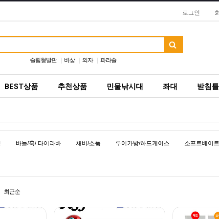
로그인
슬림형발판
비상
의자
파라솔
BEST상품
추천상품
민물낚시대
좌대
받침틀
닝
바늘/훅/ 타이라바
채비/소품
루어가방/하드케이스
소프트베이트
최근순