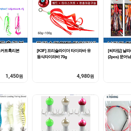
 스커트훅리본
[K3F] 프리슬라이더 타이라바 유
[씨타임] 날
동식타이라바 70g
(2pcs) 문
1,450
4,980
원
원