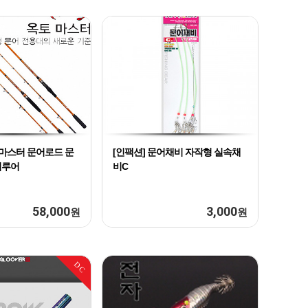
토마스터 문어로드 문
[인팩션] 문어채비 자작형 실속채
어루어
비C
58,000
3,000
원
원
DC