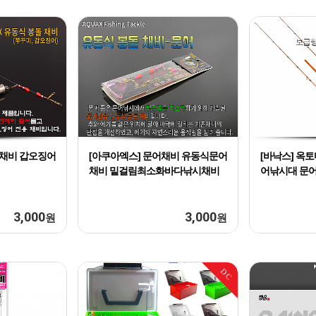
미채비 갑오징어
[아쿠아엑스] 문어채비 유동식문어
[바낙스] 옥
채비 밑걸림최소화바다낚시채비
어낚시대 문
3,000
3,000
원
원
DC