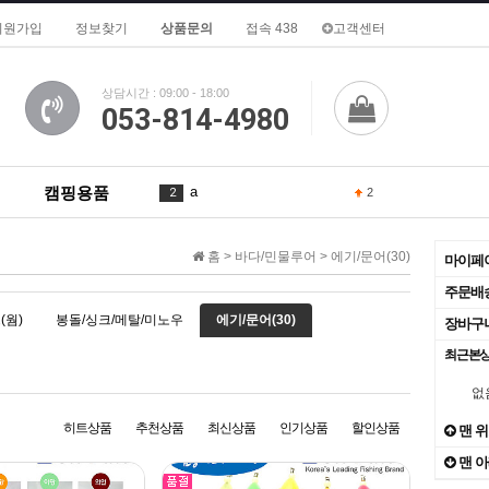
회원가입
정보찾기
상품문의
접속 438
고객센터
상담시간 : 09:00 - 18:00
053-814-4980
캠핑용품
in
3
1
is
4
2
홈 >
바다/민물루어
>
에기/문어(30)
마이페
To
5
주문배
(웜)
봉돌/싱크/메탈/미노우
에기/문어(30)
장바구
of
6
3
최근본
What
7
없
1
8
히트상품
추천상품
최신상품
인기상품
할인상품
맨 
맨 
AND
9