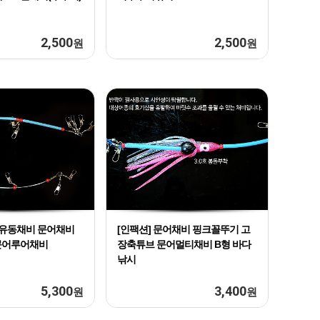
2,500
2,500
원
원
어유동채비 문어채비
[인팩션] 문어채비 핑크꼴뚜기 고
문어루어채비
장축튜브 문어멀티채비 B형 바다
낚시
5,300
3,400
원
원