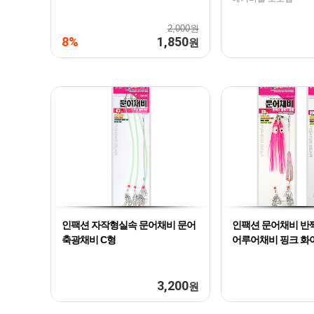
2,000원
8%
1,850
원
인팩션 자작형실속 문어채비 문어
인팩션 문어채비 반
축광채비 C형
어루어채비 핑크 화
3,200
원