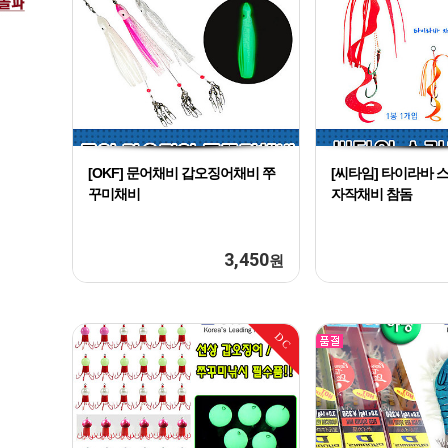
[OKF] 문어채비 갑오징어채비 쭈
[씨타임] 타이라바
꾸미채비
자작채비 참돔
3,450
원
DC