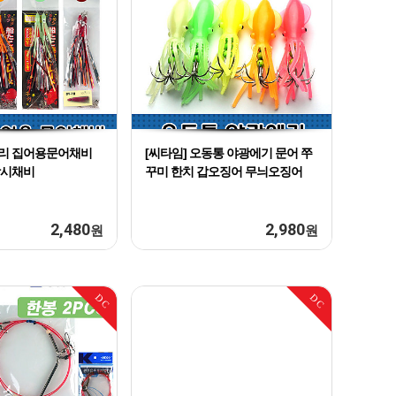
De
10
The
1
a
2
2
라리 집어용문어채비
[씨타임] 오동통 야광에기 문어 쭈
어낚시채비
꾸미 한치 갑오징어 무늬오징어
2,480
2,980
원
원
DC
DC