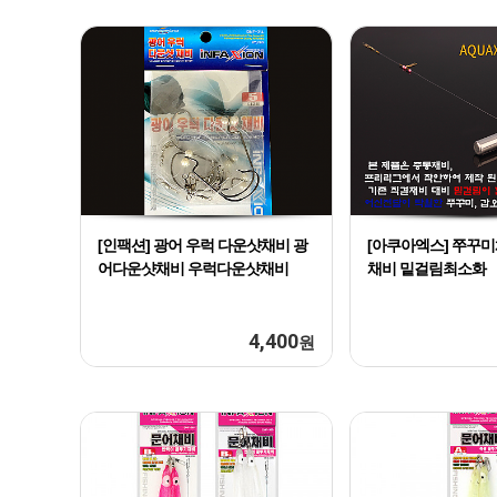
[인팩션] 광어 우럭 다운샷채비 광
[아쿠아엑스] 쭈꾸
어다운샷채비 우럭다운샷채비
채비 밑걸림최소화
4,400
원