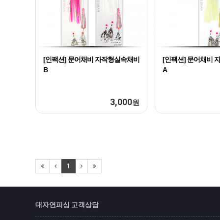
[인팩션] 문어채비 자작형실속채비
[인팩션] 문어채비
B
A
3,000
원
1
대자연피싱 고객상담