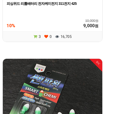
피싱위드 리튬배터리 전자케미전지 311전지 425
10,000원
10%
9,000
원
3
0
16,705
DC