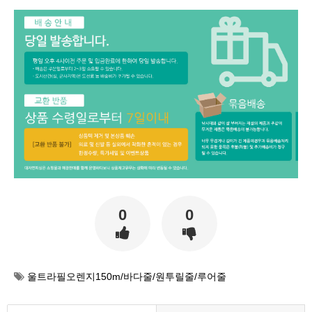
0
0
울트라필오렌지150m/바다줄/원투릴줄/루어줄