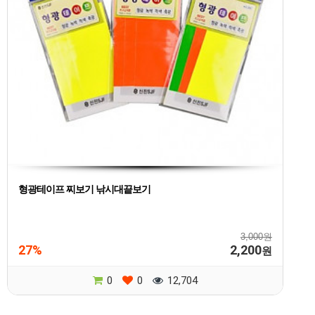
형광테이프 찌보기 낚시대끝보기
3,000원
27%
2,200
원
0
0
12,704