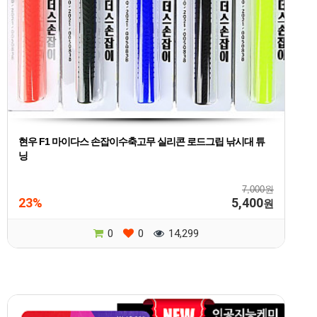
현우 F1 마이다스 손잡이수축고무 실리콘 로드그립 낚시대 튜
닝
7,000원
23%
5,400
원
0
0
14,299