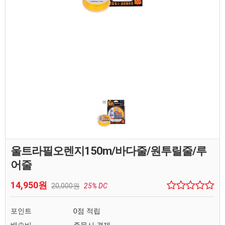
울트라필오렌지150m/바다줄/원투릴줄/루
어줄
14,950원
20,000원
25% DC
포인트
0점 적립