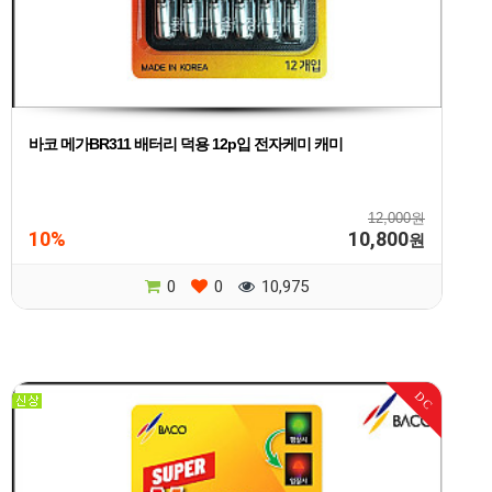
바코 메가BR311 배터리 덕용 12p입 전자케미 캐미
12,000원
10%
10,800
원
0
0
10,975
DC