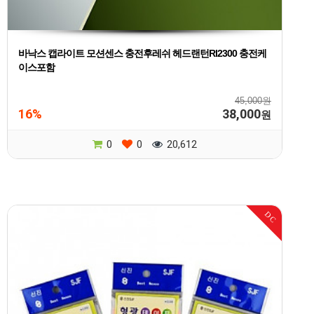
바낙스 캡라이트 모션센스 충전후레쉬 헤드랜턴Rl2300 충전케
이스포함
45,000원
16%
38,000
원
0
0
20,612
DC