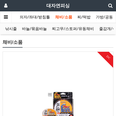
대자연피싱
라솔/텐트
의자/좌대/받침틀
채비/소품
찌/떡밥
가방/공동
낚시줄
바늘/묶음바늘
찌고무/스토퍼/유동채비
줄감개/
채비/소품
DC