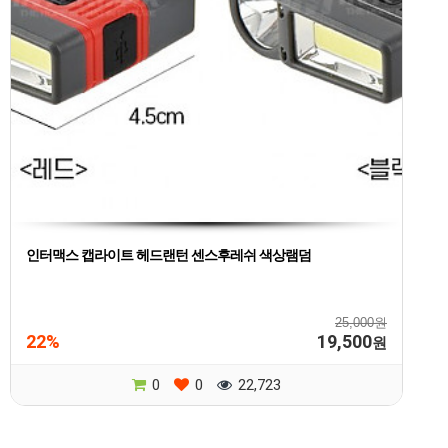
인터맥스 캡라이트 헤드랜턴 센스후레쉬 색상램덤
25,000원
22%
19,500
원
0
0
22,723