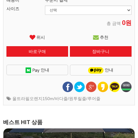
배송비
주문시 결제
사이즈
0원
총 금액
위시
추천
안내
안내
울트라필오렌지150m/바다줄/원투릴줄/루어줄
베스트 HIT 상품