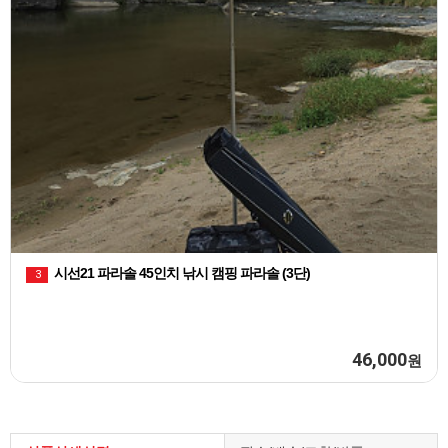
천류 레자 피싱백 민물낚시 짬낚시가방
2
100,000
원