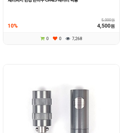
체리피시 한강 은하수 CR425 배터리 덕용
5,000원
10%
4,500
원
0
0
7,268