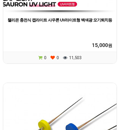
챌리온 충전식 캡라이트 사우론 UV라이트형 백색광 모기퇴치등
15,000
원
0
0
11,503