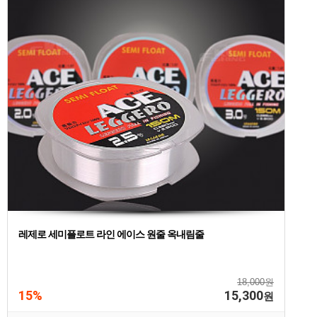
레제로 세미플로트 라인 에이스 원줄 옥내림줄
18,000원
15%
15,300
원