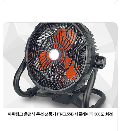
파워탱크 충전식 무선 선풍기 PT-E155B 서큘레이터 360도 회전