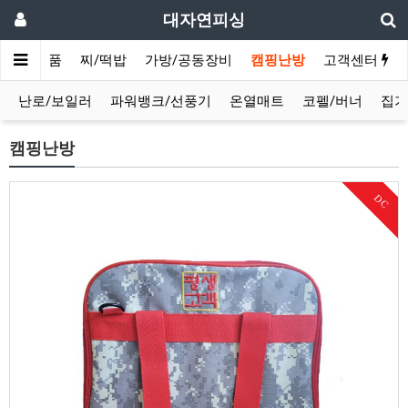
대자연피싱
채비/소품
찌/떡밥
가방/공동장비
캠핑난방
고객센터
난로/보일러
파워뱅크/선풍기
온열매트
코펠/버너
집기
캠핑난방
DC