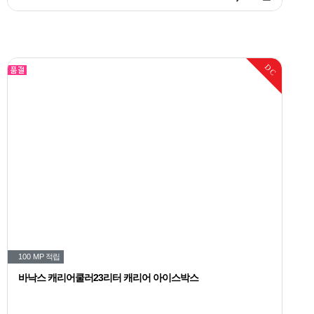
DC
100 MP
적립
바낙스 캐리어쿨러23리터 캐리어 아이스박스