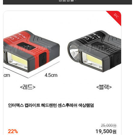
DC
인터맥스 캡라이트 헤드랜턴 센스후레쉬 색상램덤
25,000원
22%
19,500
원