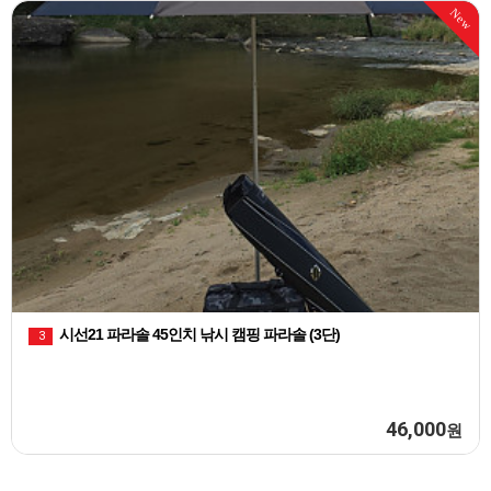
New
시선21 파라솔 45인치 낚시 캠핑 파라솔 (3단)
3
46,000
원