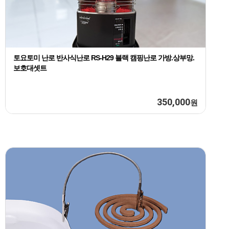
토요토미 난로 반사식난로 RS-H29 블랙 캠핑난로 가방.상부망.
보호대셋트
350,000
원