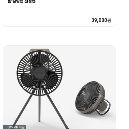
함 실링팬 천정팬
39,000
원
500 MP
적립