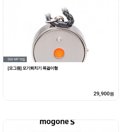
500 MP
적립
[모그원] 모기퇴치기 목걸이형
29,900
원