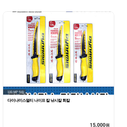
100 MP
적립
다이나미스멀티 나이프 칼 낚시칼 회칼
15,000
원