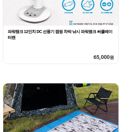
파워탱크 12인치 DC 선풍기 캠핑 차박 낚시 파워뱅크 써큘레이
터팬
65,000
원