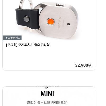
500 MP
적립
[모그원] 모기퇴치기 열쇠고리형
32,900
원