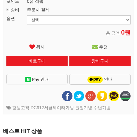
포인트
0점 적립
배송비
주문시 결제
옵션
0원
총 금액
위시
추천
안내
안내
평생고객 DC612서큘레이터가방 원형가방 수납가방
베스트 HIT 상품