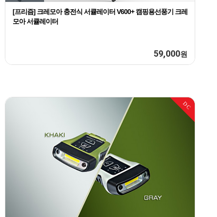
[프리즘] 크레모아 충전식 서큘레이터 V600+ 캠핑용선풍기 크레
모아 서큘레이터
59,000
원
DC