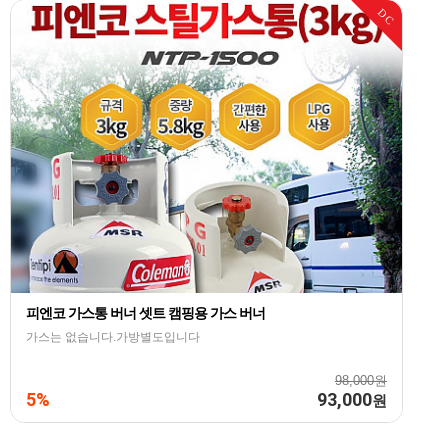
DC
피엔코 가스통 버너 셋트 캠핑용 가스 버너
가스는 없습니다.가방별도입니다
98,000원
5%
93,000
원