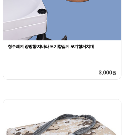
청수레져 양방향 자바라 모기향집게 모기향거치대
3,000
원