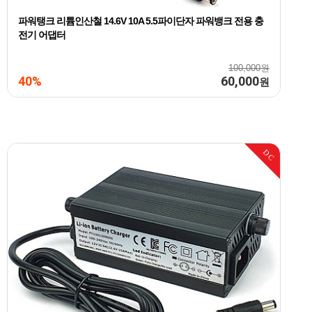
파워탱크 리튬인산철 14.6V 10A 5.5파이단자 파워뱅크 전용 충
전기 어댑터
100,000원
40%
60,000
원
DC