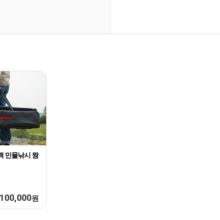
백 민물낚시 짬
100,000
원