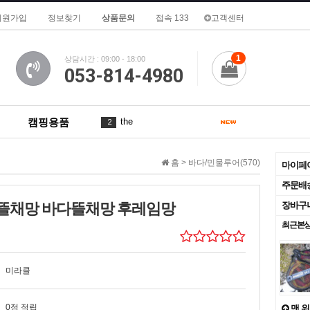
회원가입
정보찾기
상품문의
접속 133
고객센터
1
상담시간 : 09:00 - 18:00
053-814-4980
the
2
캠핑용품
De
3
1
for
4
2
홈 >
바다/민물루어(570)
마이페
A
5
주문배
뜰채망 바다뜰채망 후레임망
장바구
of
6
1
최근본
To
7
is
8
3
미라클
2
9
1
0점 적립
맨 