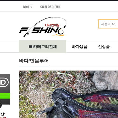
북마크
08월 06일(목)
카테고리전체
바다용품
신상품
바다/민물루어