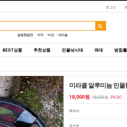
로그인
슬림형발판
의자
비상
파라솔
BEST상품
추천상품
민물낚시대
좌대
받침틀
미라클 알루미늄 민물
18,000원
18,000원
0% DC
제조사
포인트