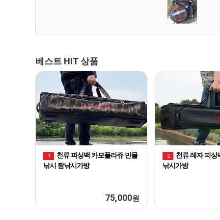
베스트 HIT 상품
천류 피싱백 카모플라쥬 민물
천류 레자 피싱
1
2
낚시 짬낚시가방
낚시가방
75,000
원