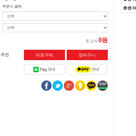
주문시 결제
대자연
10
맨 
IN
1
1
0원
총 금액
추천
안내
안내