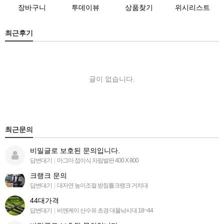
장바구니
투데이뷰
상품찾기
위시리스트
최근후기
글이 없습니다.
최근문의
비밀글로 보호된 문의입니다.
답변대기
|
마그마 접이식 자립발판 400 X 800
크랭크 문의
답변대기
|
대자연 높이조절 받침틀크랭크 거치대
44대가격
답변대기
|
비앤케이 산수유 초경 대물낚시대 18~44