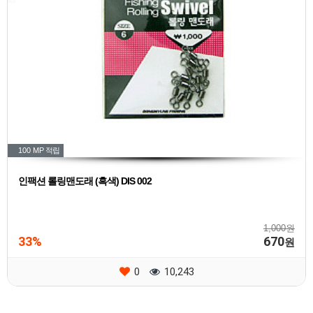
100 MP
적립
인팩션 롤링맨도래 (흑색) DIS 002
1,000원
33%
670
원
0
10,243