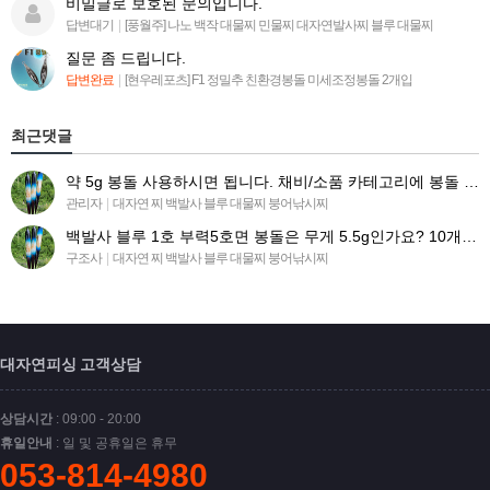
비밀글로 보호된 문의입니다.
답변대기
|
[풍월주] 나노 백작 대물찌 민물찌 대자연발사찌 블루 대물찌
질문 좀 드립니다.
답변완료
|
[현우레포츠] F1 정밀추 친환경봉돌 미세조정봉돌 2개입
최근댓글
약 5g 봉돌 사용하시면 됩니다. 채비/소품 카테고리에 봉돌 목록 들어가시면 찾아보실수 있습니다 ^^.
관리자
|
대자연 찌 백발사 블루 대물찌 붕어낚시찌
백발사 블루 1호 부력5호면 봉돌은 무게 5.5g인가요? 10개 구매시 유동봉돌(유동추.봉돌) 똑같이 구매하…
구조사
|
대자연 찌 백발사 블루 대물찌 붕어낚시찌
대자연피싱 고객상담
상담시간
: 09:00 - 20:00
휴일안내
: 일 및 공휴일은 휴무
053-814-4980