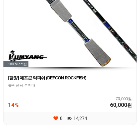
100 MP
적립
[금양] 데프콘 락피쉬 (DEFCON ROCKFISH)
뽈락전용 루어대
70,000원
14%
60,000
원
0
14,274