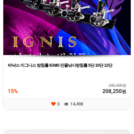
바낙스 이그니스 받침틀 IGNIS 민물낚시받침틀 5단 10단 12단
245,000원
15%
208,250
원
0
14,498