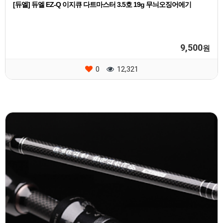
[듀엘] 듀엘 EZ-Q 이지큐 다트마스터 3.5호 19g 무늬오징어에기
9,500
원
0
12,321