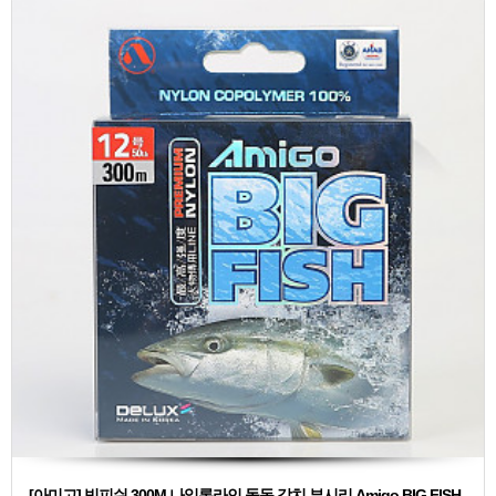
[아미고] 빅피쉬 300M 나일론라인 돌돔 갈치 부시리 Amigo BIG FISH