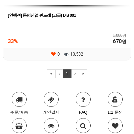
[인팩션] 동명산업 핀도래 (고급) DIS 001
1,000원
33%
670
원
0
10,532
1
주문/배송
개인결제
FAQ
1:1 문의