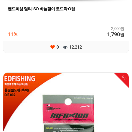
핸드피싱 멀티 ISO 바늘걸이 로드락 O형
2,000원
11%
1,790
원
0
12,212
DC