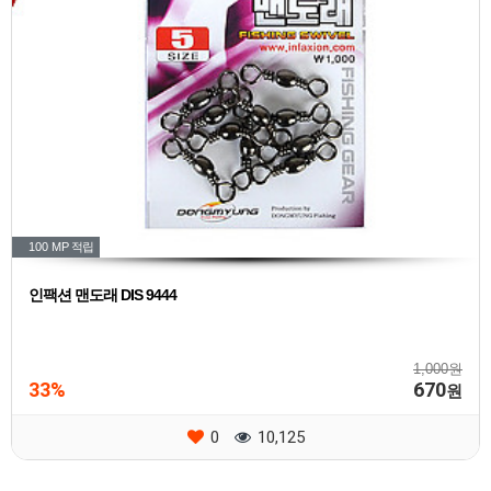
100 MP
적립
인팩션 맨도래 DIS 9444
1,000원
33%
670
원
0
10,125