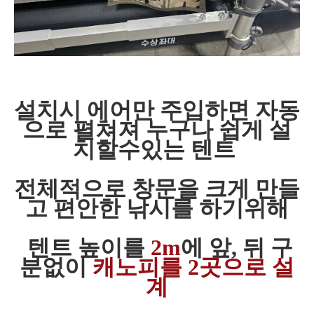
설치시 에어만 주입하면 자동
으로 펼쳐져 누구나 쉽게 설
치할수있는 텐트
전체적으로 창문을 크게 만들
고
편안한 낚시를 하기위해
텐트 높이를
2m
에 앞, 뒤 구
분없이
캐노피를 2곳으로 설
계