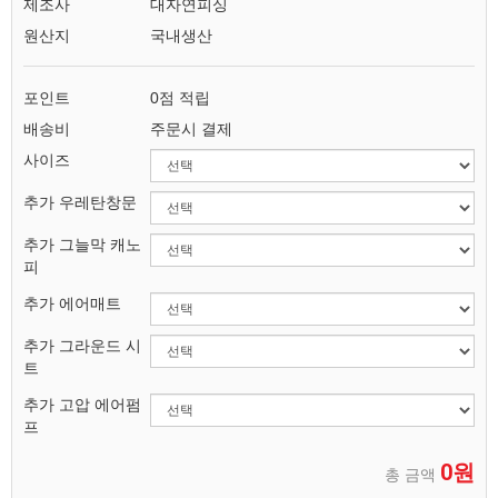
제조사
대자연피싱
원산지
국내생산
포인트
0점 적립
배송비
주문시 결제
사이즈
추가 우레탄창문
추가 그늘막 캐노
피
추가 에어매트
추가 그라운드 시
트
추가 고압 에어펌
프
0원
총 금액