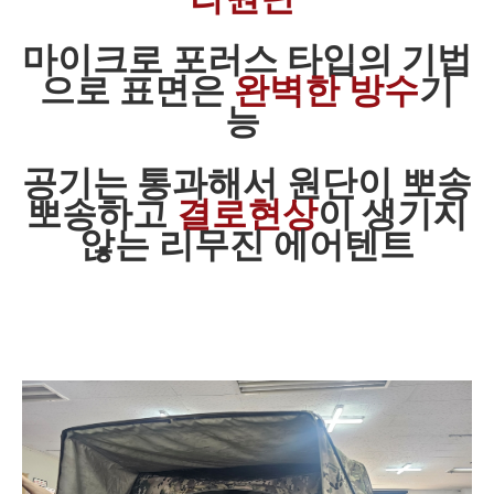
마이크로 포러스 타입의 기법
으로 표면은
완벽한 방수
기
능
공기는 통과해서 원단이 뽀송
뽀송하고
결로현상
이 생기지
않는 리무진 에어텐트