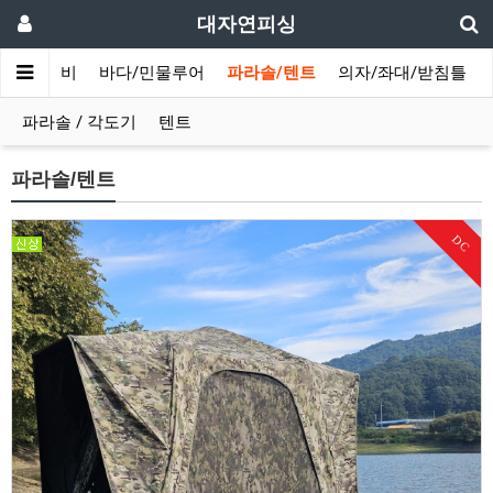
대자연피싱
민물장비
바다/민물루어
파라솔/텐트
의자/좌대/받침틀
파라솔 / 각도기
텐트
파라솔/텐트
DC