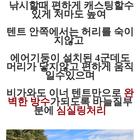
낚시할때 편하게 캐스팅할수
있게 처마도 높여
텐트 안쪽에서는 허리를 숙이
지않고
에어기둥이 설치된 4군데도
머리가 닿지않고 편하게 움직
일수있으며
비가와도 이너 텐트만으로
완
벽한 방수
가되도록 바늘질부
분에
심실링처리