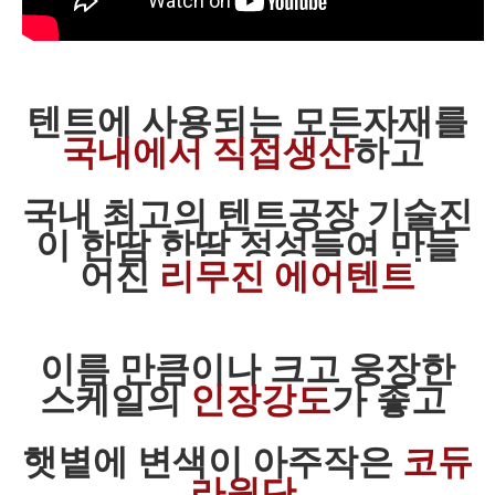
텐트에 사용되는 모든자재를
국내에서 직접생산
하고
국내 최고의 텐트공장 기술진
이 한땀 한땀 정성들여 만들
어진
리무진 에어텐트
이름 만큼이나 크고 웅장한
스케일의
인장강도
가 좋고
햇볕에 변색이 아주작은
코듀
라원단