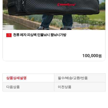
천류 피싱백 카모플라쥬 민물낚시 짬낚시가방
2
75,000
원
상품상세설명
필수/배송/교환/반품
다음상품
이전상품