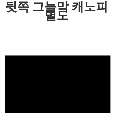
뒷쪽 그늘막 캐노피
별도