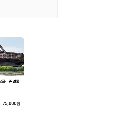
모플라쥬 민물
75,000
원