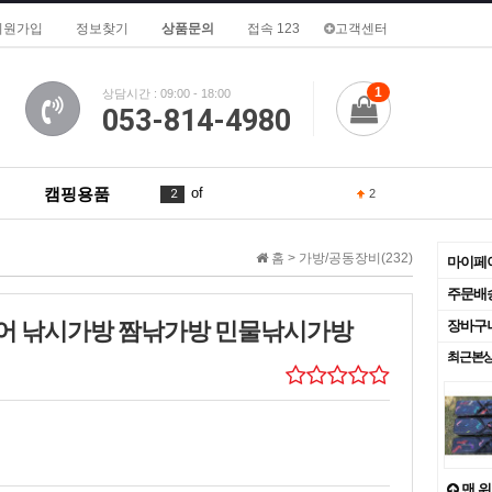
회원가입
정보찾기
상품문의
접속 123
고객센터
1
상담시간 : 09:00 - 18:00
053-814-4980
캠핑용품
in
3
To
4
1
홈 >
가방/공동장비(232)
마이페
a
5
주문배
악어 낚시가방 짬낚가방 민물낚시가방
장바구
is
6
2
최근본
de
7
for
8
1
2026
9
맨 