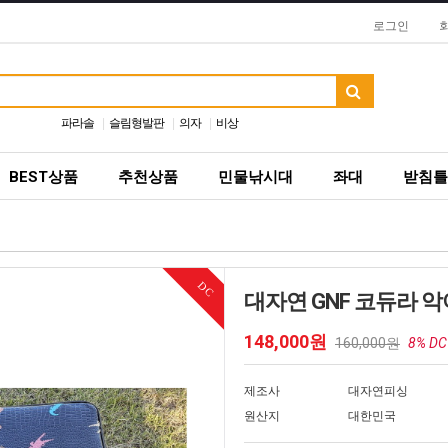
로그인
파라솔
슬림형발판
의자
비상
BEST상품
추천상품
민물낚시대
좌대
받침틀
DC
대자연 GNF 코듀라 
148,000원
160,000원
8% DC
제조사
대자연피싱
원산지
대한민국