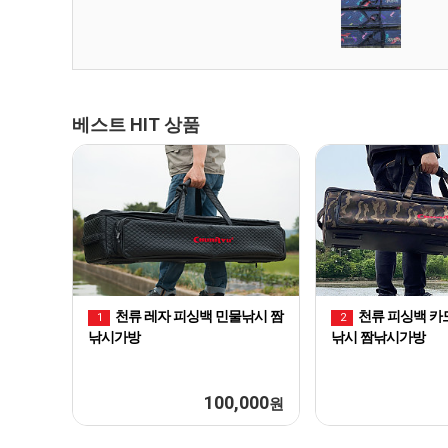
베스트 HIT 상품
천류 레자 피싱백 민물낚시 짬
천류 피싱백 카
1
2
낚시가방
낚시 짬낚시가방
100,000
원