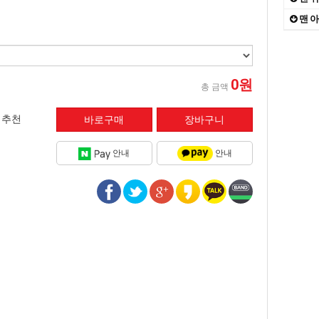
대자연
10
맨 
The
1
of
2
2
0원
총 금액
추천
안내
안내