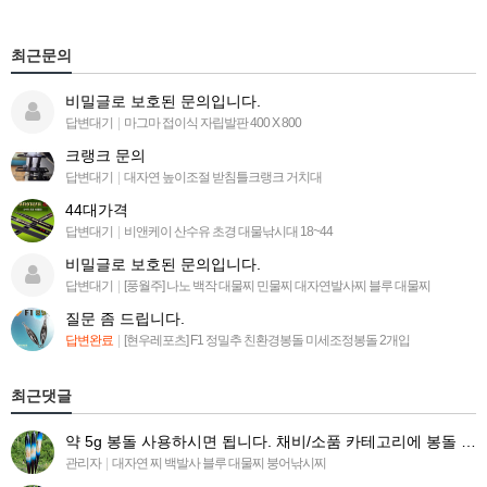
최근문의
비밀글로 보호된 문의입니다.
답변대기
|
마그마 접이식 자립발판 400 X 800
크랭크 문의
답변대기
|
대자연 높이조절 받침틀크랭크 거치대
44대가격
답변대기
|
비앤케이 산수유 초경 대물낚시대 18~44
비밀글로 보호된 문의입니다.
답변대기
|
[풍월주] 나노 백작 대물찌 민물찌 대자연발사찌 블루 대물찌
질문 좀 드립니다.
답변완료
|
[현우레포츠] F1 정밀추 친환경봉돌 미세조정봉돌 2개입
최근댓글
약 5g 봉돌 사용하시면 됩니다. 채비/소품 카테고리에 봉돌 목록 들어가시면 찾아보실수 있습니다 ^^.
관리자
|
대자연 찌 백발사 블루 대물찌 붕어낚시찌