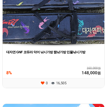
대자연 GNF 코듀라 악어 낚시가방 짬낚가방 민물낚시가방
160,000원
8%
148,000
원
0
16,505