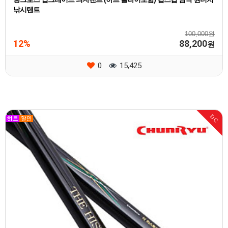
낚시텐트
100,000원
12%
88,200
원
0
15,425
DC