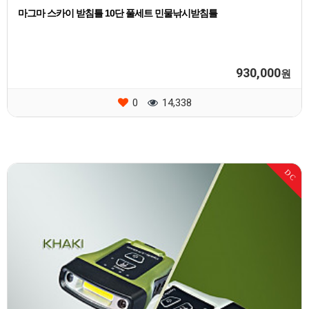
마그마 스카이 받침틀 10단 풀세트 민물낚시받침틀
930,000
원
0
14,338
DC