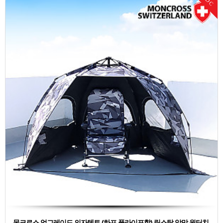
DC
몽크로스 업그레이드 의자텐트 (하프 플라이포함) 립스탑 암막 원터치