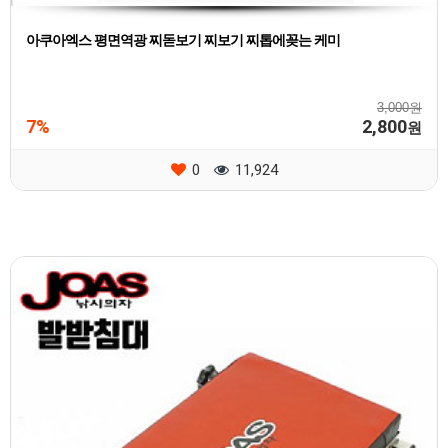
아쿠아엑스 평면역광 찌돋보기 찌보기 찌톱에꽂는 케미
3,000원
7%
2,800
원
0
11,924