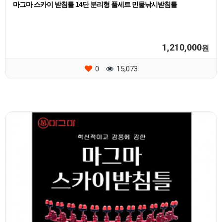
마그마 스카이 받침틀 14단 분리형 풀세트 민물낚시받침틀
1,210,000
원
0
15,073