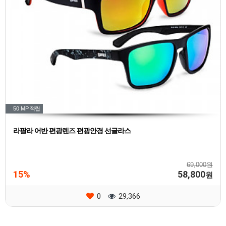
50 MP
적립
라팔라 어반 편광렌즈 편광안경 선글라스
69,000원
15%
58,800
원
0
29,366