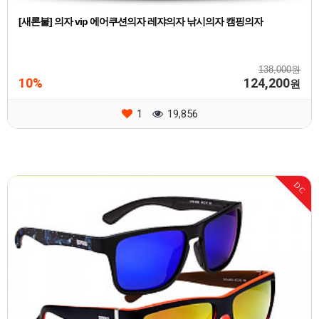
[새론불] 의자 vip 에어쿠션의자 레쟈의자 낚시의자 캠핑의자
138,000원
10%
124,200
원
1
19,856
DC