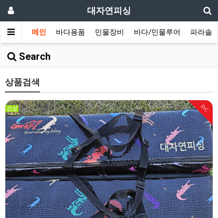
대자연피싱
메인
바다용품
민물장비
바다/민물루어
파라솔/
Search
상품검색
DC