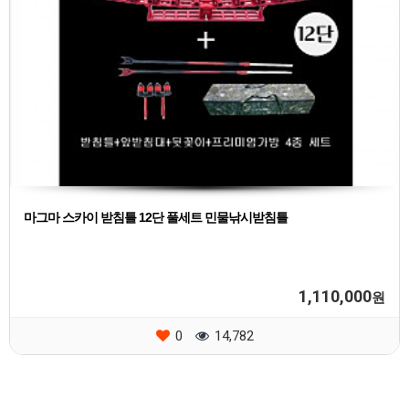
마그마 스카이 받침틀 12단 풀세트 민물낚시받침틀
1,110,000
원
0
14,782