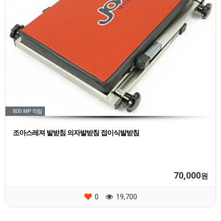
800 MP
적립
조아스레져 발받침 의자발받침 접이식발받침
70,000
원
0
19,700