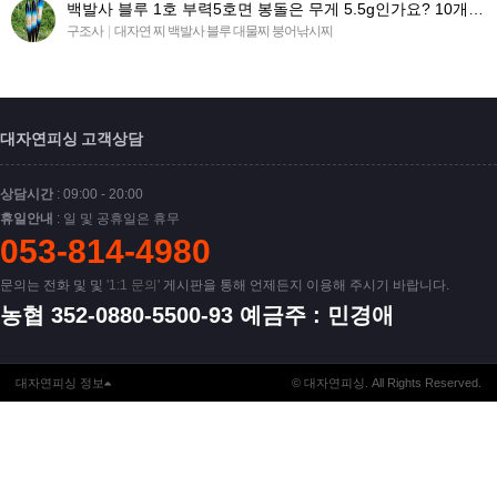
백발사 블루 1호 부력5호면 봉돌은 무게 5.5g인가요? 10개 구매시 유동봉돌(유동추.봉돌) 똑같이 구매하…
구조사
|
대자연 찌 백발사 블루 대물찌 붕어낚시찌
대자연피싱 고객상담
상담시간
: 09:00 - 20:00
휴일안내
: 일 및 공휴일은 휴무
053-814-4980
문의는 전화 및 및
'1:1 문의'
게시판을 통해 언제든지 이용해 주시기 바랍니다.
농협 352-0880-5500-93 예금주 : 민경애
대자연피싱 정보
© 대자연피싱. All Rights Reserved.