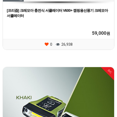
[프리즘] 크레모아 충전식 서큘레이터 V600+ 캠핑용선풍기 크레모아
서큘레이터
59,000
원
0
26,938
DC