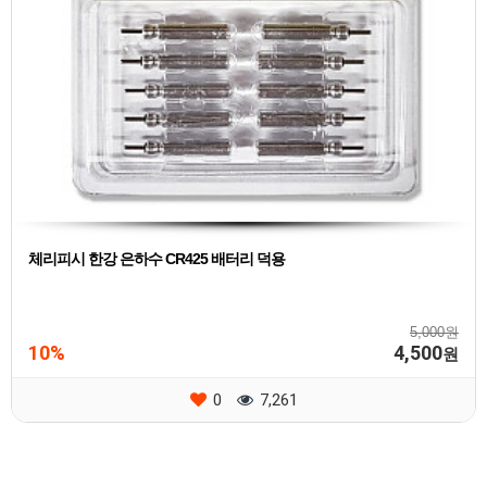
체리피시 한강 은하수 CR425 배터리 덕용
5,000원
10%
4,500
원
0
7,261