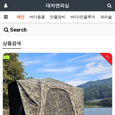
대자연피싱
메인
바다용품
민물장비
바다/민물루어
파라솔/
Search
상품검색
DC