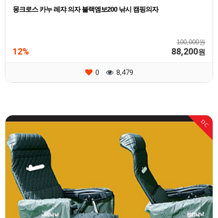
몽크로스 카누 레쟈 의자 블랙엠보200 낚시 캠핑의자
100,000원
12%
88,200
원
0
8,479
DC