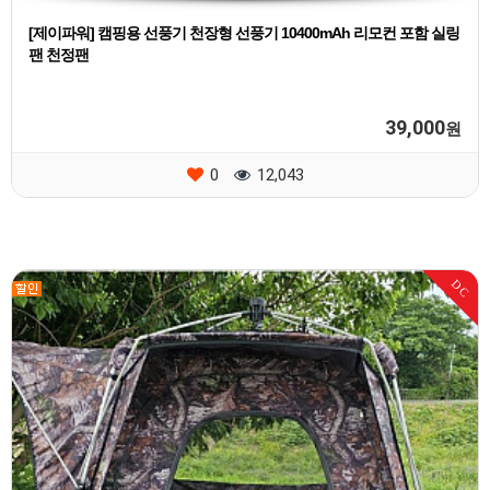
[제이파워] 캠핑용 선풍기 천장형 선풍기 10400mAh 리모컨 포함 실링
팬 천정팬
39,000
원
0
12,043
DC