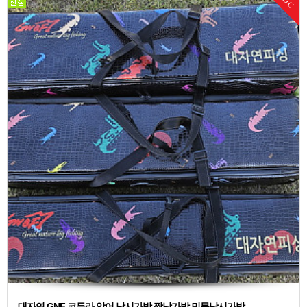
DC
대자연 GNF 코듀라 악어 낚시가방 짬낚가방 민물낚시가방