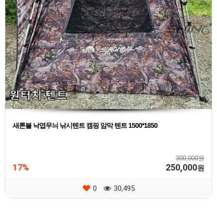
새론불 낙엽무늬 낚시텐트 캠핑 암막 텐트 1500*1850
300,000원
17%
250,000
원
0
30,495