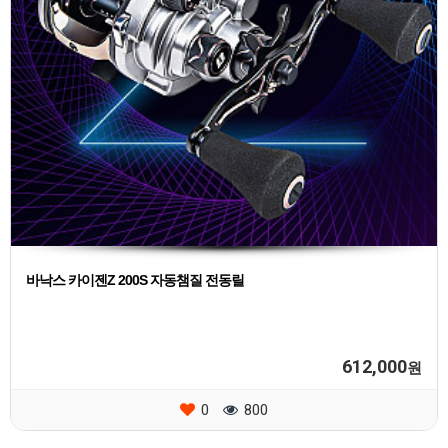
바낙스 카이젠Z 200S 자동챔질 전동릴
612,000
원
0
800