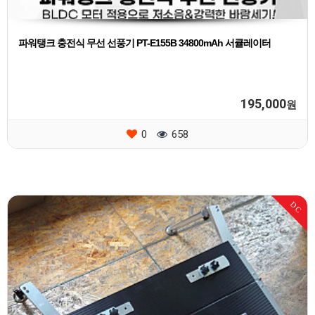
파워탱크 충전식 무선 선풍기 PT-E155B 34800mAh 서큘레이터
195,000
원
0
658
DC