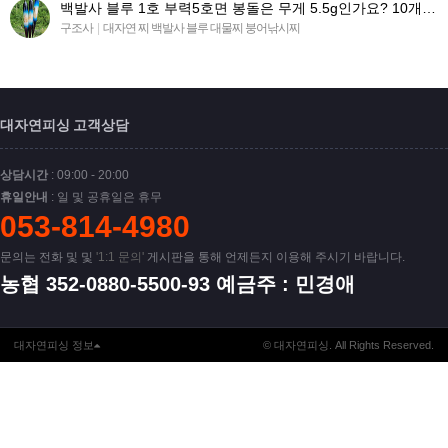
백발사 블루 1호 부력5호면 봉돌은 무게 5.5g인가요? 10개 구매시 유동봉돌(유동추.봉돌) 똑같이 구매하…
구조사
|
대자연 찌 백발사 블루 대물찌 붕어낚시찌
대자연피싱 고객상담
상담시간
: 09:00 - 20:00
휴일안내
: 일 및 공휴일은 휴무
053-814-4980
문의는 전화 및 및
'1:1 문의'
게시판을 통해 언제든지 이용해 주시기 바랍니다.
농협 352-0880-5500-93 예금주 : 민경애
대자연피싱 정보
© 대자연피싱. All Rights Reserved.