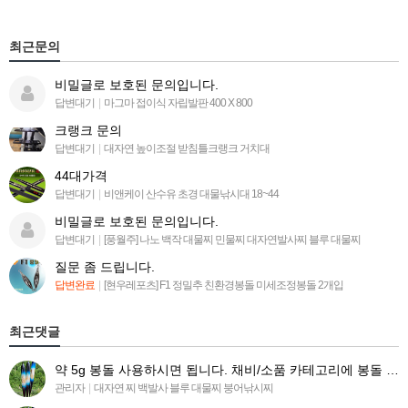
최근문의
비밀글로 보호된 문의입니다.
답변대기
|
마그마 접이식 자립발판 400 X 800
크랭크 문의
답변대기
|
대자연 높이조절 받침틀크랭크 거치대
44대가격
답변대기
|
비앤케이 산수유 초경 대물낚시대 18~44
비밀글로 보호된 문의입니다.
답변대기
|
[풍월주] 나노 백작 대물찌 민물찌 대자연발사찌 블루 대물찌
질문 좀 드립니다.
답변완료
|
[현우레포츠] F1 정밀추 친환경봉돌 미세조정봉돌 2개입
최근댓글
약 5g 봉돌 사용하시면 됩니다. 채비/소품 카테고리에 봉돌 목록 들어가시면 찾아보실수 있습니다 ^^.
관리자
|
대자연 찌 백발사 블루 대물찌 붕어낚시찌